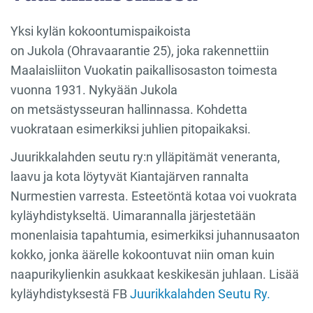
Yksi kylän kokoontumispaikoista
on
Jukola
(
Ohravaarantie 25
), joka rakennettiin
Maalaisliiton Vuokatin paikallisosaston toimesta
vuonna 1931. Nykyään Jukola
on
metsästysseuran
hallinnassa.
Kohdetta
vuokrataan esimerkiksi juhlien pitopaikaksi.
Juurikkalahden seutu ry:n ylläpitämät veneranta,
laavu ja kota
löytyvät Kiantajärven rannalta
Nurmestien varresta. Esteetöntä kotaa voi vuokrata
kyläyhdistykseltä. Uimarannalla
järjestetään
monenlaisia tapahtumia, esimerkiksi juhannusaaton
kokko, jonka äärelle kokoontuvat niin oman kuin
naapurikylienkin asukkaat keskikesän juhlaan. Lisää
kyläyhdistyksestä FB
Juurikkalahden Seutu Ry.