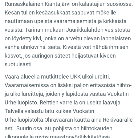
Runsaskalainen Kiantajärvi on kalastajien suosiossa.
Kesän tullen
kesäasukkaat saapuvat mökeille
nauttimaan upeista vaaramaisemista ja kirkkaista
vesistä. Tarinan mukaan J
uurikkalahden
vesistöstä
on löydetty kivi, jonka on arveltu olevan lappalaisten
vanha uhrikivi ns. seita. Kivestä voit nähdä ihmisen
kasvot, jos
auringon säteet heijastuvat kiveen
suotuisasti.
Vaara-
alueella mutkittelee UKK-ulkoilureitti.
Vaaramaisemissa on lisäksi paljon eritasoisia hiihto-
ja ulkoilureittejä, joiden ylläpidosta vastaa Vuokatin
Urheiluopisto. Reittien varrella on useita laavuja.
Talvella valaistu latu kulkee Vuokatin
Urheiluopistolta Ohravaaran kautta aina Rekivaaralle
asti. Suurin osa latupohjista on hiihtokauden
ulkopuolella myös maastopyöräilykäytössä.