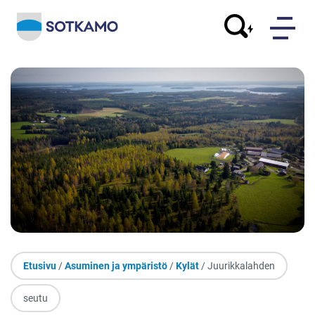
Etusivu
/
Asuminen ja ympäristö
/
Kylät
/ Juurikkalahden
seutu