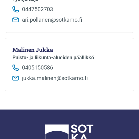
0447502703
ari.pollanen​@sotkamo.fi
Malinen Jukka
Puisto- ja liikunta-alueiden päällikkö
0405150586
jukka.malinen​@sotkamo.fi