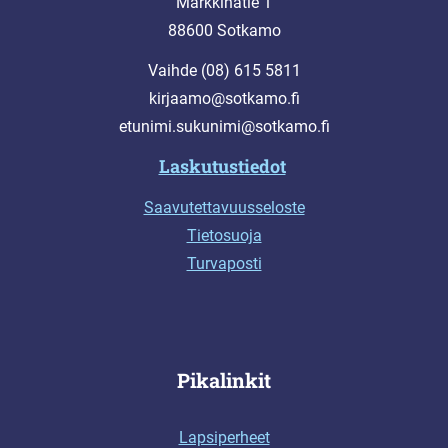
Markkinatie 1
88600 Sotkamo
Vaihde (08) 615 5811
kirjaamo@sotkamo.fi
etunimi.sukunimi@sotkamo.fi
Laskutustiedot
Saavutettavuusseloste
Tietosuoja
Turvaposti
Pikalinkit
Lapsiperheet