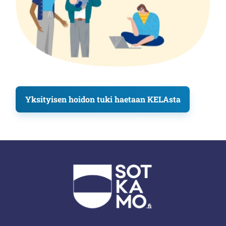
Yksityisen hoidon tuki haetaan KELAsta