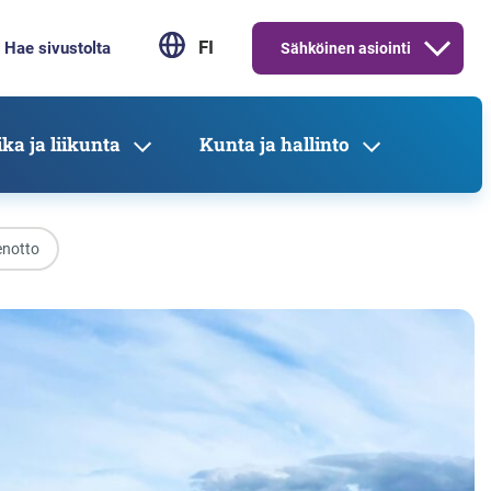
FI
Sähköinen asiointi
ka ja liikunta
Kunta ja hallinto
enotto