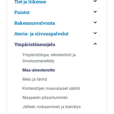
Tiet ja liikenne
Puistot
Rakennusvalvonta
Ateria- ja siivouspalvelut
Ympäristönsuojelu
Ympäristölupa, rekisteröinti ja
ilmoitusmenettely
Maa-ainestenotto
Melu ja tärinä
Kiinteistöjen maanalaiset säiliöt
Maaperän pilaantuminen
Jätteet, roskaaminen ja kierrätys