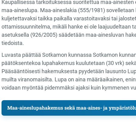
Kaupallisessa tarkoituksessa suoritettua maa-ainesten
maa-aineslupa. Maa-aineslakia (555/1981) sovelletaan k
kuljetettavaksi taikka paikalla varastoitavaksi tai jalos
ottamissuunnitelma, mikäli hanke ei ole laajuudeltaan t
asetuksella (926/2005) säädetään maa-ainesluvan hak
tiedoista.
Luvasta päättää Sotkamon kunnassa Sotkamon kunnan y
päätöksentekoa lupahakemus kuulutetaan (30 vrk) sekä 
Pääsääntöisesti hakemuksesta pyydetään lausunto Lupa-
muilta viranomaisilta. Lupa on aina määräaikainen, eni
voidaan myöntää pidemmäksi ajaksi kuin kymmenen vu
Maa-aineslupahakemus sekä maa-aines- ja ympäristöl