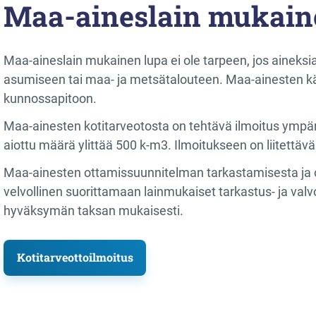
Maa-aineslain mukaine
Maa-aineslain mukainen lupa ei ole tarpeen, jos aineks
asumiseen tai maa- ja metsätalouteen. Maa-ainesten käy
kunnossapitoon.
Maa-ainesten kotitarveotosta on tehtävä ilmoitus ympäri
aiottu määrä ylittää 500 k-m3. Ilmoitukseen on liitettävä 
Maa-ainesten ottamissuunnitelman tarkastamisesta ja o
velvollinen suorittamaan lainmukaiset tarkastus- ja va
hyväksymän taksan mukaisesti.
Kotitarveottoilmoitus