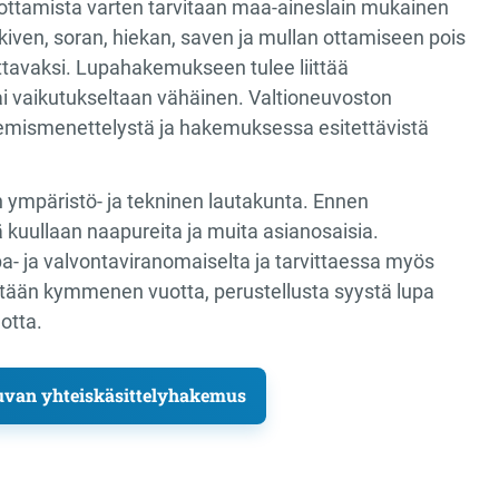
 ottamista varten tarvitaan maa-aineslain mukainen
iven, soran, hiekan, saven ja mullan ottamiseen pois
tettavaksi. Lupahakemukseen tulee liittää
ai vaikutukseltaan vähäinen. Valtioneuvoston
emismenettelystä ja hakemuksessa esitettävistä
mpäristö- ja tekninen lautakunta. Ennen
kuullaan naapureita ja muita asianosaisia.
 ja valvontaviranomaiselta ja tarvittaessa myös
ntään kymmenen vuotta, perustellusta syystä lupa
otta.
uvan yhteiskäsittelyhakemus