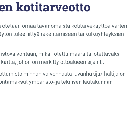
n kotitarveotto
ia otetaan omaa tavanomaista kotitarvekäyttöä varten
tön tulee liittyä rakentamiseen tai kulkuyhteyksien
stövalvontaan, mikäli otettu määrä tai otettavaksi
kartta, johon on merkitty ottoalueen sijainti.
ttamistoiminnan valvonnasta luvanhakija/-haltija on
lvontamaksut ympäristö- ja teknisen lautakunnan