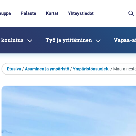
auppa
Palaute
Kartat
Yhteystiedot
 koulutus
Työ ja yrittäminen
Vapaa-ai
Etusivu
/
Asuminen ja ympäristö
/
Ympäristönsuojelu
/ Maa-ainest