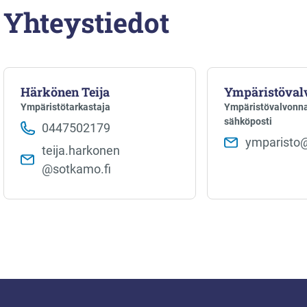
Yhteystiedot
Härkönen Teija
Ympäristöval
Ympäristötarkastaja
Ympäristövalvonna
sähköposti
0447502179
ymparisto​
teija.harkonen​
@sotkamo.fi