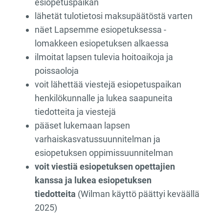
esiopetuspaikan
lähetät tulotietosi maksupäätöstä varten
näet Lapsemme esiopetuksessa -
lomakkeen esiopetuksen alkaessa
ilmoitat lapsen tulevia hoitoaikoja ja
poissaoloja
voit lähettää viestejä esiopetuspaikan
henkilökunnalle ja lukea saapuneita
tiedotteita ja viestejä
pääset lukemaan lapsen
varhaiskasvatussuunnitelman ja
esiopetuksen oppimissuunnitelman
voit viestiä esiopetuksen opettajien
kanssa ja lukea esiopetuksen
tiedotteita
(Wilman käyttö päättyi keväällä
2025)