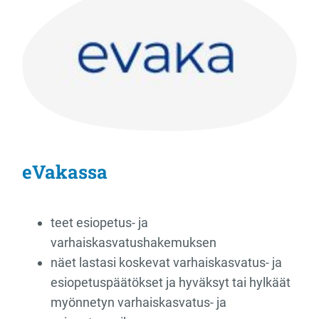
eVakassa
teet esiopetus- ja
varhaiskasvatushakemuksen
näet lastasi koskevat varhaiskasvatus- ja
esiopetuspäätökset ja hyväksyt tai hylkäät
myönnetyn varhaiskasvatus- ja