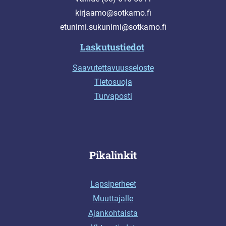
kirjaamo@sotkamo.fi
etunimi.sukunimi@sotkamo.fi
Laskutustiedot
Saavutettavuusseloste
Tietosuoja
Turvaposti
Pikalinkit
Lapsiperheet
Muuttajalle
Ajankohtaista