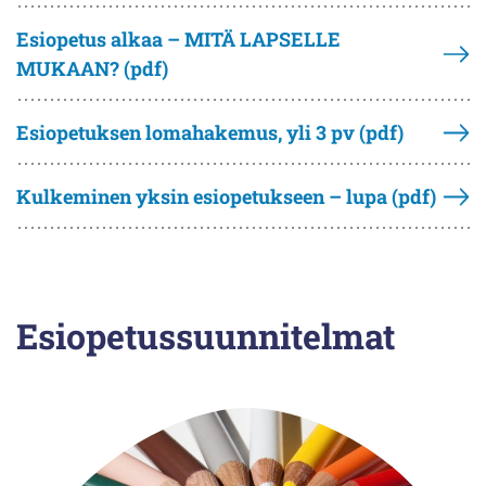
Esiopetus alkaa – MITÄ LAPSELLE
MUKAAN? (pdf)
Esiopetuksen lomahakemus, yli 3 pv (pdf)
Kulkeminen yksin esiopetukseen – lupa (pdf)
Esiopetussuunnitelmat