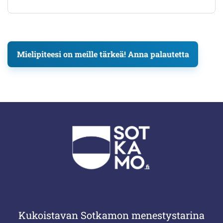
Mielipiteesi on meille tärkeä! Anna palautetta
Kukoistavan Sotkamon menestystarina