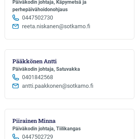
Päiväkodin johtaja, Käpymetsä ja
perhepäivähoidonohjaus
0447502730
reeta.niskanen@sotkamo.fi
Pääkkönen Antti
Päiväkodin johtaja, Satuvakka
0401842568
antti.paakkonen@sotkamo.fi
Piirainen Minna
Päiväkodin johtaja, Tiilikangas
0447502729