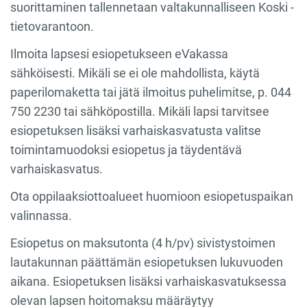
suorittaminen tallennetaan valtakunnalliseen Koski -
tietovarantoon.
Ilmoita lapsesi esiopetukseen eVakassa
sähköisesti. Mikäli se ei ole mahdollista, käytä
paperilomaketta tai jätä ilmoitus puhelimitse, p. 044
750 2230 tai sähköpostilla. Mikäli lapsi tarvitsee
esiopetuksen lisäksi varhaiskasvatusta valitse
toimintamuodoksi esiopetus ja täydentävä
varhaiskasvatus.
Ota oppilaaksiottoalueet huomioon esiopetuspaikan
valinnassa.
Esiopetus on maksutonta (4 h/pv) sivistystoimen
lautakunnan päättämän esiopetuksen lukuvuoden
aikana. Esiopetuksen lisäksi varhaiskasvatuksessa
olevan lapsen hoitomaksu määräytyy