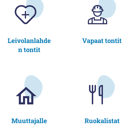
Leivolanlahde
Vapaat tontit
n tontit
Muuttajalle
Ruokalistat