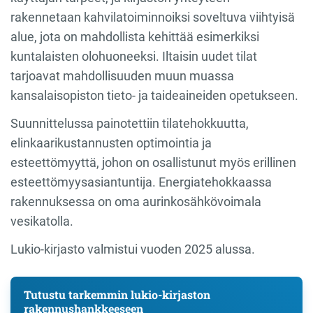
rakennetaan kahvilatoiminnoiksi soveltuva viihtyisä
alue, jota on mahdollista kehittää esimerkiksi
kuntalaisten olohuoneeksi. Iltaisin uudet tilat
tarjoavat mahdollisuuden muun muassa
kansalaisopiston tieto- ja taideaineiden opetukseen.
Suunnittelussa painotettiin tilatehokkuutta,
elinkaarikustannusten optimointia ja
esteettömyyttä, johon on osallistunut myös erillinen
esteettömyysasiantuntija. Energiatehokkaassa
rakennuksessa on oma aurinkosähkövoimala
vesikatolla.
Lukio-kirjasto valmistui vuoden 2025 alussa.
Tutustu tarkemmin lukio-kirjaston
rakennushankkeeseen