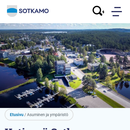
Etusivu
/ Asuminen ja ympäristö