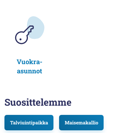
Vuokra-
asunnot
Suosittelemme
Talviuintipaikka
Maisemakallio