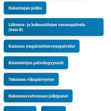
Rakentajan polku
Liikunta- ja kokoustilojen varauspalvelu
(Asio.fi)
Kainuun ympäristöterveyspalvelut
Kiinteistöjen palvelupyynnöt
Tekninen vikapäivystys
Rakennusvalvonnan julkipanot