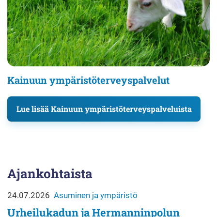
Kainuun ympäristöterveyspalvelut
Lue lisää Kainuun ympäristöterveyspalveluista
Ajankohtaista
24.07.2026
Asuminen ja ympäristö
Urheilukadun ja Hermanninpolun