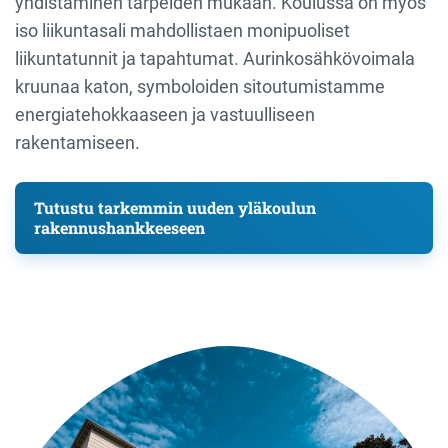
yhdistäminen tarpeiden mukaan. Koulussa on myös
iso liikuntasali mahdollistaen monipuoliset
liikuntatunnit ja tapahtumat. Aurinkosähkövoimala
kruunaa katon, symboloiden sitoutumistamme
energiatehokkaaseen ja vastuulliseen
rakentamiseen.
Tutustu tarkemmin uuden yläkoulun
rakennushankkeeseen