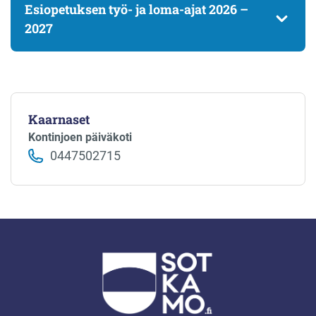
Esiopetuksen työ- ja loma-ajat 2026 –
2027
Kaarnaset
Kontinjoen päiväkoti
0447502715