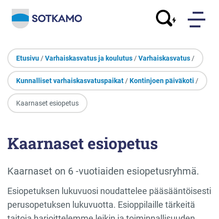
Etusivu
/
Varhaiskasvatus ja koulutus
/
Varhaiskasvatus
/
Kunnalliset varhaiskasvatuspaikat
/
Kontinjoen päiväkoti
/
Kaarnaset esiopetus
Kaarnaset esiopetus
Kaarnaset on 6 -vuotiaiden esiopetusryhmä.
Esiopetuksen lukuvuosi noudattelee pääsääntöisesti
perusopetuksen lukuvuotta. Esioppilaille tärkeitä
taitoja harjoittelemme leikin ja toiminnallisuuden