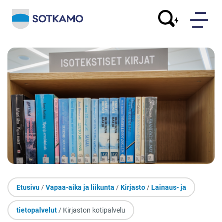
Etusivu
/
Vapaa-aika ja liikunta
/
Kirjasto
/
Lainaus- ja
tietopalvelut
/ Kirjaston kotipalvelu