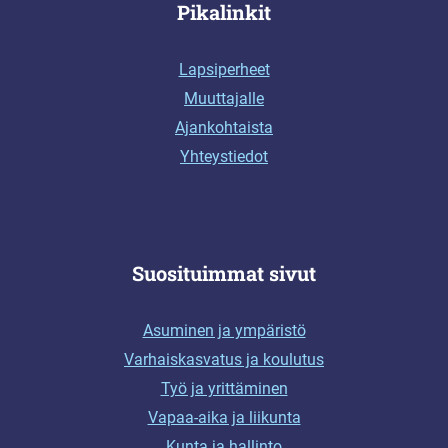
Pikalinkit
Lapsiperheet
Muuttajalle
Ajankohtaista
Yhteystiedot
Suosituimmat sivut
Asuminen ja ympäristö
Varhaiskasvatus ja koulutus
Työ ja yrittäminen
Vapaa-aika ja liikunta
Kunta ja hallinto