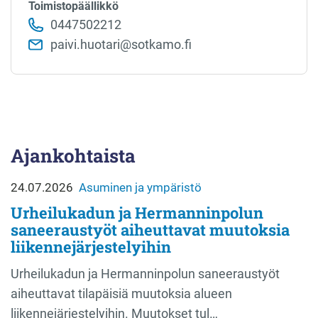
Toimistopäällikkö
0447502212
paivi.huotari@sotkamo.fi
Ajankohtaista
24.07.2026
Asuminen ja ympäristö
Urheilukadun ja Hermanninpolun
saneeraustyöt aiheuttavat muutoksia
liikennejärjestelyihin
Urheilukadun ja Hermanninpolun saneeraustyöt
aiheuttavat tilapäisiä muutoksia alueen
liikennejärjestelyihin. Muutokset tul…