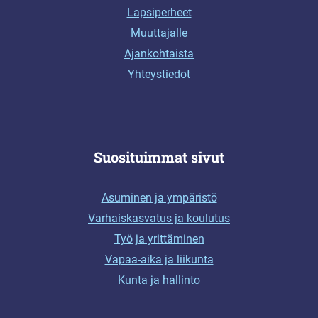
Lapsiperheet
Muuttajalle
Ajankohtaista
Yhteystiedot
Suosituimmat sivut
Asuminen ja ympäristö
Varhaiskasvatus ja koulutus
Työ ja yrittäminen
Vapaa-aika ja liikunta
Kunta ja hallinto