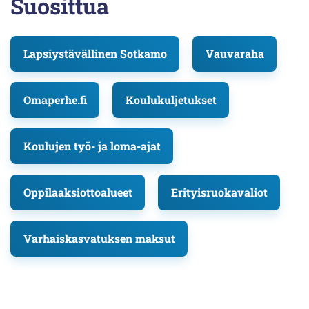
Suosittua
Lapsiystävällinen Sotkamo
Vauvaraha
Omaperhe.fi
Koulukuljetukset
Koulujen työ- ja loma-ajat
Oppilaaksiottoalueet
Erityisruokavaliot
Varhaiskasvatuksen maksut