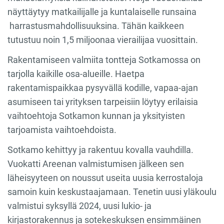
näyttäytyy matkailijalle ja kuntalaiselle runsaina
harrastusmahdollisuuksina. Tähän kaikkeen
tutustuu noin 1,5 miljoonaa vierailijaa vuosittain.
Rakentamiseen valmiita tontteja Sotkamossa on
tarjolla kaikille osa-alueille. Haetpa
rakentamispaikkaa pysyvällä kodille, vapaa-ajan
asumiseen tai yrityksen tarpeisiin löytyy erilaisia
vaihtoehtoja Sotkamon kunnan ja yksityisten
tarjoamista vaihtoehdoista.
Sotkamo kehittyy ja rakentuu kovalla vauhdilla.
Vuokatti Areenan valmistumisen jälkeen sen
läheisyyteen on noussut useita uusia kerrostaloja
samoin kuin keskustaajamaan. Tenetin uusi yläkoulu
valmistui syksyllä 2024, uusi lukio- ja
kirjastorakennus ja sotekeskuksen ensimmäinen