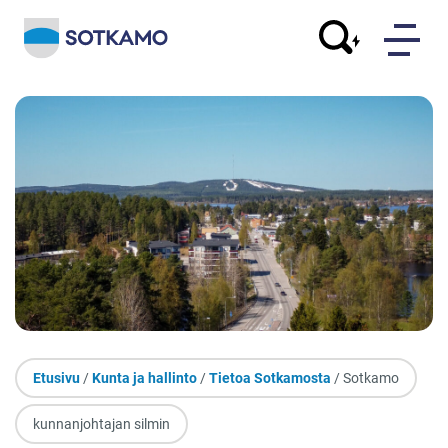
Etusivu
/
Kunta ja hallinto
/
Tietoa Sotkamosta
/ Sotkamo
kunnanjohtajan silmin