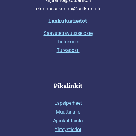
kirjaamo@sotkamo.fi
etunimi.sukunimi@sotkamo.fi
Laskutustiedot
Saavutettavuusseloste
Tietosuoja
Turvaposti
Pikalinkit
Lapsiperheet
Muuttajalle
Ajankohtaista
Yhteystiedot