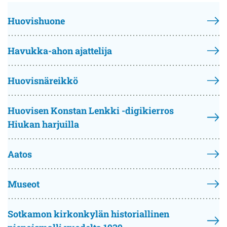
Huovishuone
Havukka-ahon ajattelija
Huovisnäreikkö
Huovisen Konstan Lenkki -digikierros
Hiukan harjuilla
Aatos
Museot
Sotkamon kirkonkylän historiallinen