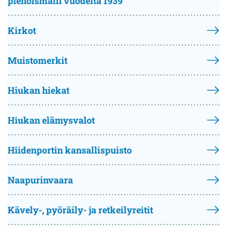
pienoismalli vuodelta 1939
Kirkot
Muistomerkit
Hiukan hiekat
Hiukan elämysvalot
Hiidenportin kansallispuisto
Naapurinvaara
Kävely-, pyöräily- ja retkeilyreitit