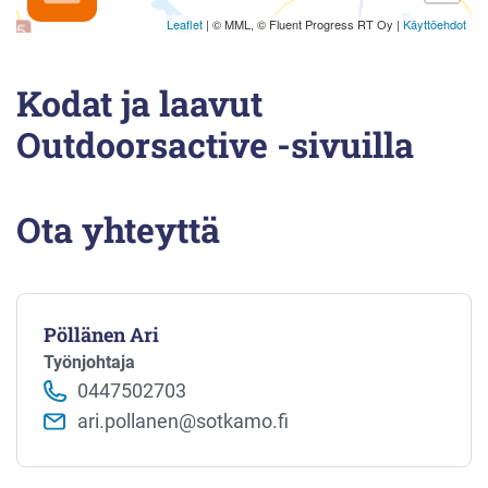
Kodat ja laavut
Outdoorsactive -sivuilla
Ota yhteyttä
Pöllänen Ari
Työnjohtaja
0447502703
ari.pollanen@sotkamo.fi