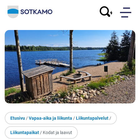
Etusivu
/
Vapaa-aika ja liikunta
/
Liikuntapalvelut
/
Liikuntapaikat
/ Kodat ja laavut