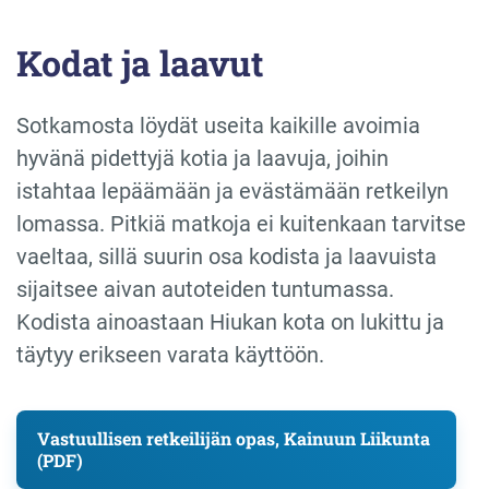
Kodat ja laavut
Sotkamosta löydät useita kaikille avoimia
hyvänä pidettyjä kotia ja laavuja, joihin
istahtaa lepäämään ja evästämään retkeilyn
lomassa. Pitkiä matkoja ei kuitenkaan tarvitse
vaeltaa, sillä suurin osa kodista ja laavuista
sijaitsee aivan autoteiden tuntumassa.
Kodista ainoastaan Hiukan kota on lukittu ja
täytyy erikseen varata käyttöön.
Vastuullisen retkeilijän opas, Kainuun Liikunta
(PDF)