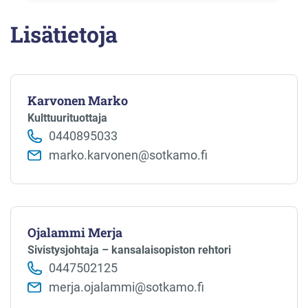
Lisätietoja
Karvonen Marko
Kulttuurituottaja
0440895033
marko.karvonen@sotkamo.fi
Ojalammi Merja
Sivistysjohtaja – kansalaisopiston rehtori
0447502125
merja.ojalammi@sotkamo.fi