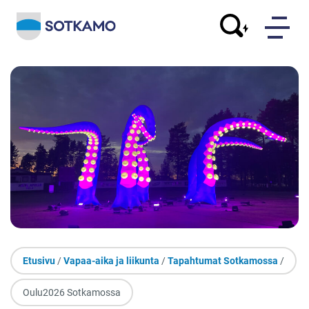
Etusivu
/
Vapaa-aika ja liikunta
/
Tapahtumat Sotkamossa
/
Oulu2026 Sotkamossa