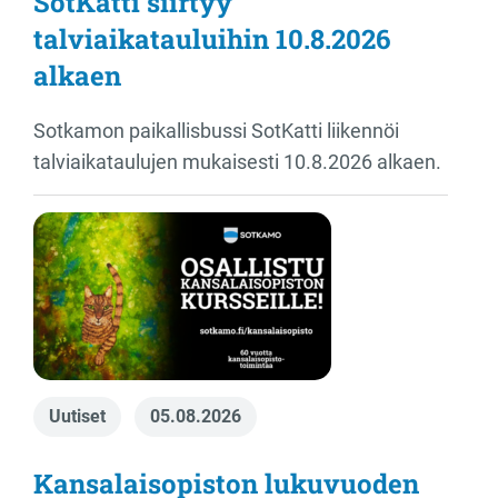
SotKatti siirtyy
ä
ä
talviaikatauluihin 10.8.2026
r
alkaen
ä
Sotkamon paikallisbussi SotKatti liikennöi
talviaikataulujen mukaisesti 10.8.2026 alkaen.
Uutiset
05.08.2026
Kansalaisopiston lukuvuoden