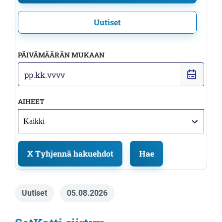
Uutiset
PÄIVÄMÄÄRÄN MUKAAN
V
a
l
AIHEET
i
t
Kaikki
s
e
p
X
Tyhjennä hakuehdot
Hae
ä
i
v
Uutiset
05.08.2026
ä
m