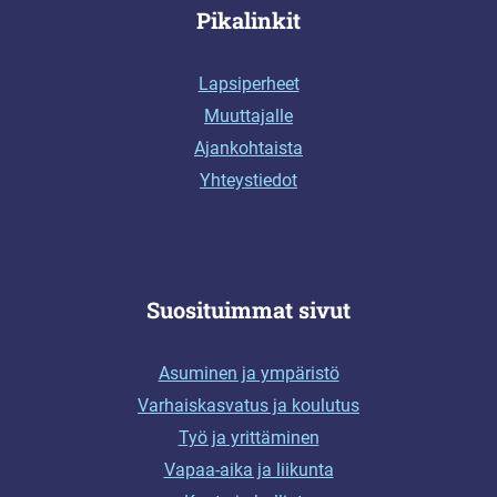
Pikalinkit
Lapsiperheet
Muuttajalle
Ajankohtaista
Yhteystiedot
Suosituimmat sivut
Asuminen ja ympäristö
Varhaiskasvatus ja koulutus
Työ ja yrittäminen
Vapaa-aika ja liikunta