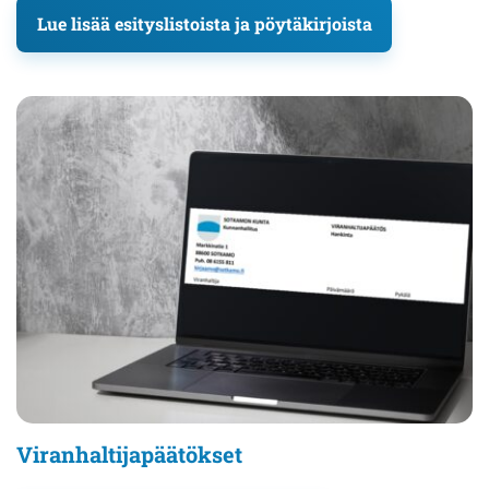
Lue lisää esityslistoista ja pöytäkirjoista
Viranhaltijapäätökset