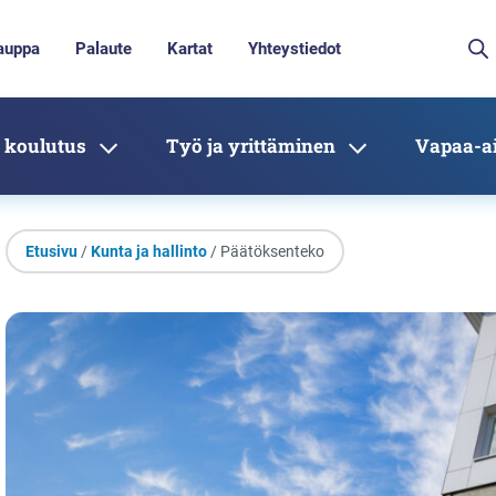
auppa
Palaute
Kartat
Yhteystiedot
 koulutus
Työ ja yrittäminen
Vapaa-ai
Etusivu
/
Kunta ja hallinto
/ Päätöksenteko