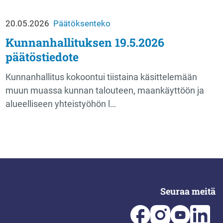
20.05.2026
Päätöksenteko
Kunnanhallituksen 19.5.2026
päätöstiedote
Kunnanhallitus kokoontui tiistaina käsittelemään
muun muassa kunnan talouteen, maankäyttöön ja
alueelliseen yhteistyöhön l…
Seuraa meitä