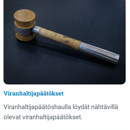
Viranhaltijapäätökset
Viranhaltijapäätöshaulla löydät nähtävillä
olevat viranhaltijapäätökset.