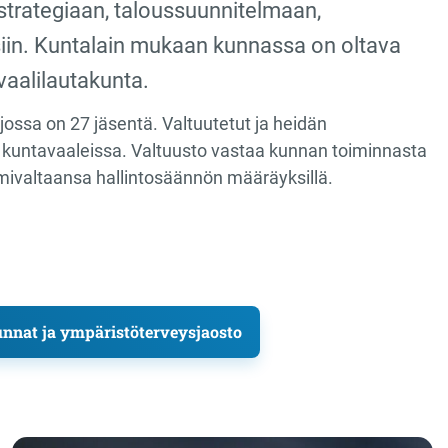
trategiaan, taloussuunnitelmaan,
iin. Kuntalain mukaan kunnassa on oltava
vaalilautakunta.
ossa on 27 jäsentä. Valtuutetut ja heidän
sa kuntavaaleissa. Valtuusto vastaa kunnan toiminnasta
oimivaltaansa hallintosäännön määräyksillä.
nnat ja ympäristöterveysjaosto