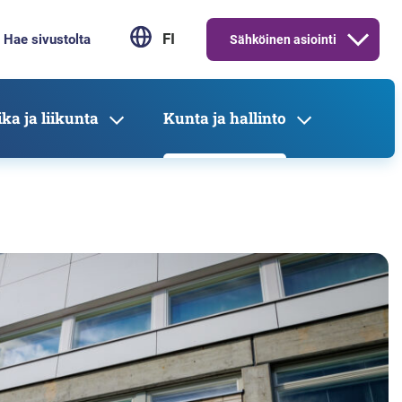
FI
Sähköinen asiointi
ka ja liikunta
Kunta ja hallinto