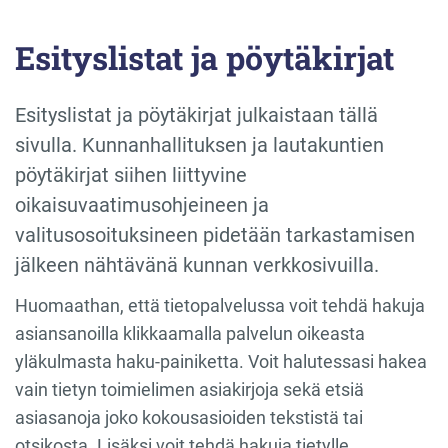
Esityslistat ja pöytäkirjat
Esityslistat ja pöytäkirjat julkaistaan tällä
sivulla. Kunnanhallituksen ja lautakuntien
pöytäkirjat siihen liittyvine
oikaisuvaatimusohjeineen ja
valitusosoituksineen pidetään tarkastamisen
jälkeen nähtävänä kunnan verkkosivuilla.
Huomaathan, että tietopalvelussa voit tehdä hakuja
asiansanoilla klikkaamalla palvelun oikeasta
yläkulmasta haku-painiketta. Voit halutessasi hakea
vain tietyn toimielimen asiakirjoja sekä etsiä
asiasanoja joko kokousasioiden tekstistä tai
otsikosta. Lisäksi voit tehdä hakuja tietylle