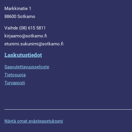
Markkinatie 1
88600 Sotkamo
Vaihde (08) 615 5811
kirjaamo@sotkamo.fi
etunimi.sukunimi@sotkamo.fi
Laskutustiedot
Saavutettavuusseloste
Tietosuoja
Turvaposti
Näytä omat evästeasetukseni