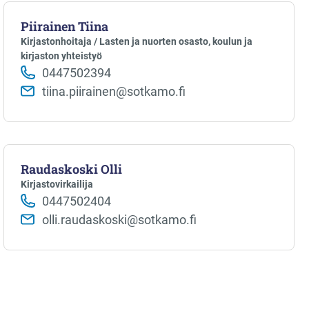
Piirainen Tiina
Kirjastonhoitaja / Lasten ja nuorten osasto, koulun ja
kirjaston yhteistyö
0447502394
tiina.piirainen@sotkamo.fi
Raudaskoski Olli
Kirjastovirkailija
0447502404
olli.raudaskoski@sotkamo.fi