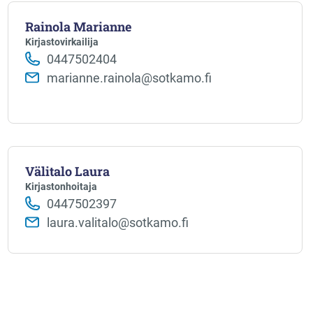
Rainola Marianne
Kirjastovirkailija
0447502404
marianne.rainola@sotkamo.fi
Välitalo Laura
Kirjastonhoitaja
0447502397
laura.valitalo@sotkamo.fi