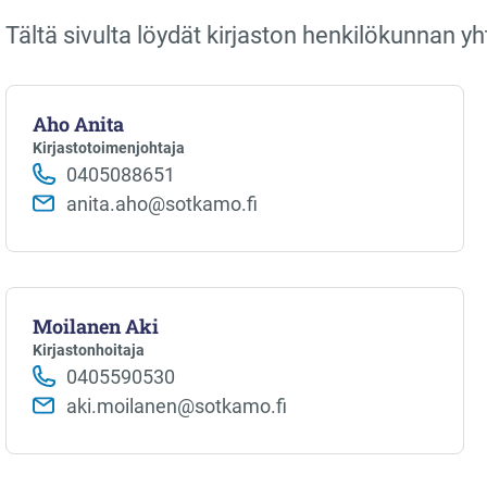
Tältä sivulta löydät kirjaston henkilökunnan yh
Aho Anita
Kirjastotoimenjohtaja
0405088651
anita.aho@sotkamo.fi
Moilanen Aki
Kirjastonhoitaja
0405590530
aki.moilanen@sotkamo.fi