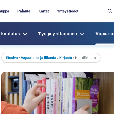
auppa
Palaute
Kartat
Yhteystiedot
 koulutus
Työ ja yrittäminen
Vapaa-ai
Etusivu
/
Vapaa-aika ja liikunta
/
Kirjasto
/ Henkilökunta