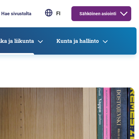
FI
Sähköinen asiointi
ka ja liikunta
Kunta ja hallinto