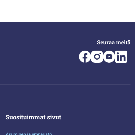
Seuraa meitä
Suosituimmat sivut
Asuminen ja ympäristö