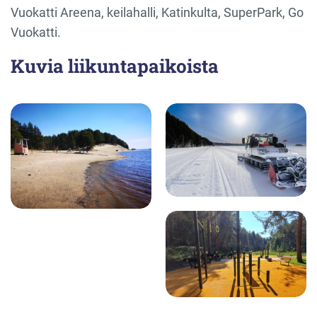
Vuokatti Areena, keilahalli, Katinkulta, SuperPark, Go
Vuokatti.
Kuvia liikuntapaikoista
Hiukan latuja ja latukone
Hiukan uimaranta
Hiukan ulkokuntosali