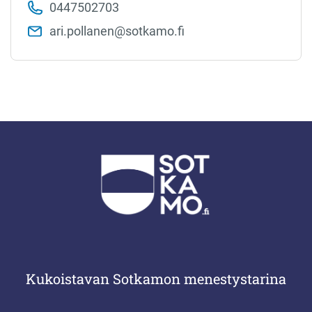
0447502703
ari.pollanen​@sotkamo.fi
Kukoistavan Sotkamon menestystarina