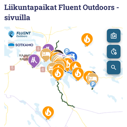
Hiukan ulkokuntosali
Liikuntapaikat Fluent Outdoors -
sivuilla