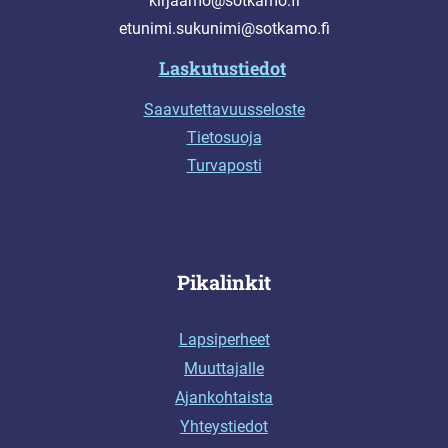
kirjaamo@sotkamo.fi
etunimi.sukunimi@sotkamo.fi
Laskutustiedot
Saavutettavuusseloste
Tietosuoja
Turvaposti
Pikalinkit
Lapsiperheet
Muuttajalle
Ajankohtaista
Yhteystiedot