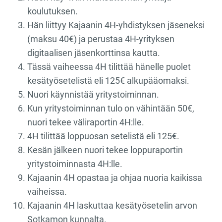
koulutuksen.
Hän liittyy Kajaanin 4H-yhdistyksen jäseneksi
(maksu 40€) ja perustaa 4H-yrityksen
digitaalisen jäsenkorttinsa kautta.
Tässä vaiheessa 4H tilittää hänelle puolet
kesätyösetelistä eli 125€ alkupääomaksi.
Nuori käynnistää yritystoiminnan.
Kun yritystoiminnan tulo on vähintään 50€,
nuori tekee väliraportin 4H:lle.
4H tilittää loppuosan setelistä eli 125€.
Kesän jälkeen nuori tekee loppuraportin
yritystoiminnasta 4H:lle.
Kajaanin 4H opastaa ja ohjaa nuoria kaikissa
vaiheissa.
Kajaanin 4H laskuttaa kesätyösetelin arvon
Sotkamon kunnalta.