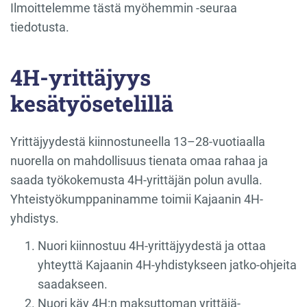
Ilmoittelemme tästä myöhemmin -seuraa
tiedotusta.
4H-yrittäjyys
kesätyösetelillä
Yrittäjyydestä kiinnostuneella 13–28-vuotiaalla
nuorella on mahdollisuus tienata omaa rahaa ja
saada työkokemusta 4H-yrittäjän polun avulla.
Yhteistyökumppaninamme toimii Kajaanin 4H-
yhdistys.
Nuori kiinnostuu 4H-yrittäjyydestä ja ottaa
yhteyttä Kajaanin 4H-yhdistykseen jatko-ohjeita
saadakseen.
Nuori käy 4H:n maksuttoman yrittäjä-