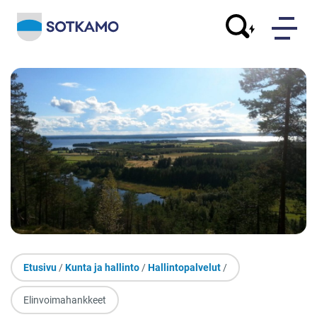
Etusivu
/
Kunta ja hallinto
/
Hallintopalvelut
/
Elinvoimahankkeet