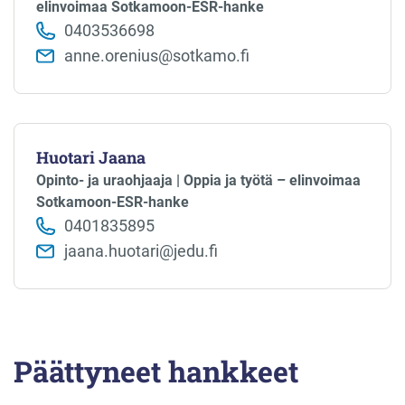
elinvoimaa Sotkamoon-ESR-hanke
0403536698
anne.orenius@sotkamo.fi
Huotari Jaana
Opinto- ja uraohjaaja | Oppia ja työtä – elinvoimaa
Sotkamoon-ESR-hanke
0401835895
jaana.huotari@jedu.fi
Päättyneet hankkeet