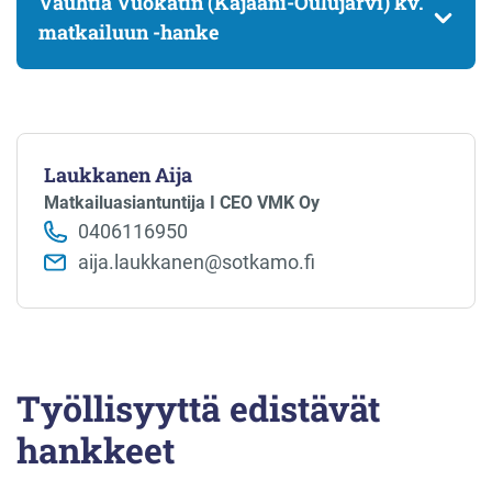
Vauhtia Vuokatin (Kajaani-Oulujärvi) kv.
matkailuun -hanke
Laukkanen Aija
Matkailuasiantuntija I CEO VMK Oy
0406116950
aija.laukkanen@sotkamo.fi
Työllisyyttä edistävät
hankkeet