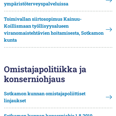
ympäristöterveyspalveluissa
Toimivallan siirtosopimus Kainuu-
Koillismaan työllisyysalueen
viranomaistehtävien hoitamisesta, Sotkamon
kunta
Omistajapolitiikka ja
konserniohjaus
Sotkamon kunnan omistajapoliittiset
linjaukset
Sotkamon kunnan konserniohje 1.8.2019