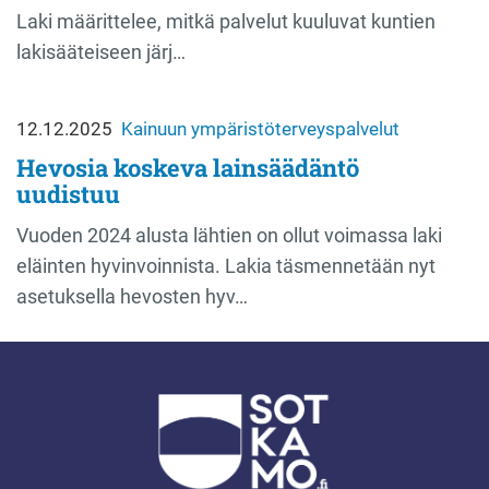
Laki määrittelee, mitkä palvelut kuuluvat kuntien
lakisääteiseen järj…
12.12.2025
Kainuun ympäristöterveyspalvelut
Hevosia koskeva lainsäädäntö
uudistuu
Vuoden 2024 alusta lähtien on ollut voimassa laki
eläinten hyvinvoinnista. Lakia täsmennetään nyt
asetuksella hevosten hyv…