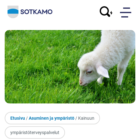
Etusivu
/
Asuminen ja ympäristö
/ Kainuun
ympäristöterveyspalvelut