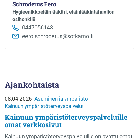
Schroderus Eero
Hy­giee­nik­koe­läin­lää­kä­ri, eläinlääkintähuollon
esihenkilö
0447056148
eero.schroderus@sotkamo.fi
Ajankohtaista
08.04.2026
Asuminen ja ympäristö
Kainuun ympäristöterveyspalvelut
Kainuun ympäristöterveyspalveluille
omat verkkosivut
Kainuun ympäristöterveyspalveluille on avattu omat