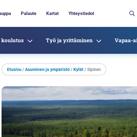
auppa
Palaute
Kartat
Yhteystiedot
 koulutus
Työ ja yrittäminen
Vapaa-ai
Etusivu
/
Asuminen ja ympäristö
/
Kylät
/ Sipinen