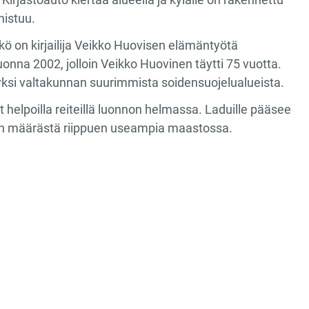
nistuu.
ö on kirjailija Veikko Huovisen elämäntyötä
onna 2002, jolloin Veikko Huovinen täytti 75 vuotta.
ksi valtakunnan suurimmista soidensuojelualueista.
vät helpoilla reiteillä luonnon helmassa. Laduille pääsee
men määrästä riippuen useampia maastossa.