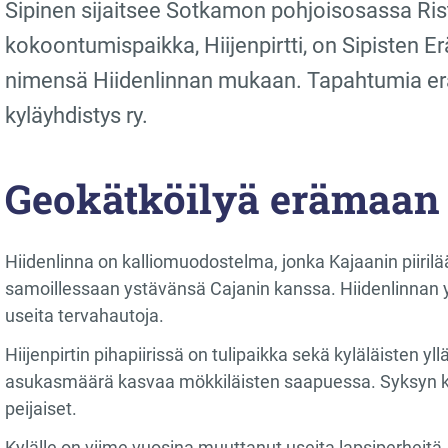
Sipinen sijaitsee Sotkamon pohjoisosassa Rist
kokoontumispaikka, Hiijenpirtti, on Sipisten 
nimensä Hiidenlinnan mukaan. Tapahtumia eräm
kyläyhdistys ry.
Geokätköilyä erämaan l
Hiidenlinna on kalliomuodostelma, jonka Kajaanin piirilä
samoillessaan ystävänsä Cajanin kanssa. Hiidenlinnan ym
useita tervahautoja.
Hiijenpirtin pihapiirissä on tulipaikka sekä kyläläisten yl
asukasmäärä kasvaa mökkiläisten saapuessa. Syksyn koh
peijaiset.
Kylälle on viime vuosina muuttanut useita lapsiperheitä. 