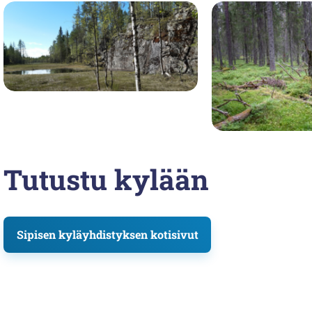
Hiidenlinna
Huovisnäreikkö
Tutustu kylään
Sipisen kyläyhdistyksen kotisivut