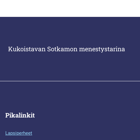
Kukoistavan Sotkamon menestystarina
Pikalinkit
Lapsiperheet