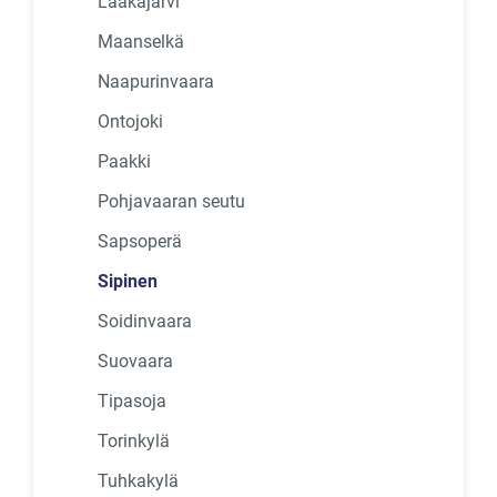
Laakajärvi
Maanselkä
Naapurinvaara
Ontojoki
Paakki
Pohjavaaran seutu
Sapsoperä
Sipinen
Soidinvaara
Suovaara
Tipasoja
Torinkylä
Tuhkakylä