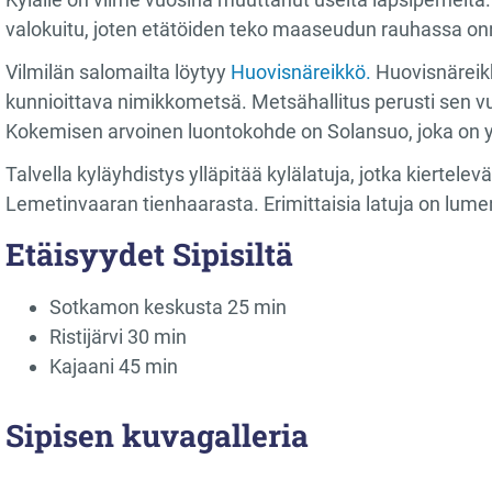
valokuitu, joten etätöiden teko maaseudun rauhassa on
Vilmilän salomailta löytyy
Huovisnäreikkö.
Huovisnäreikk
kunnioittava nimikkometsä. Metsähallitus perusti sen vu
Kokemisen arvoinen luontokohde on Solansuo, joka on y
Talvella kyläyhdistys ylläpitää kylälatuja, jotka kiertele
Lemetinvaaran tienhaarasta. Erimittaisia latuja on lu
Etäisyydet
Sipisiltä
Sotkamon keskusta 25 min
Ristijärvi 30 min
Kajaani 45 min
Sipisen kuvagalleria