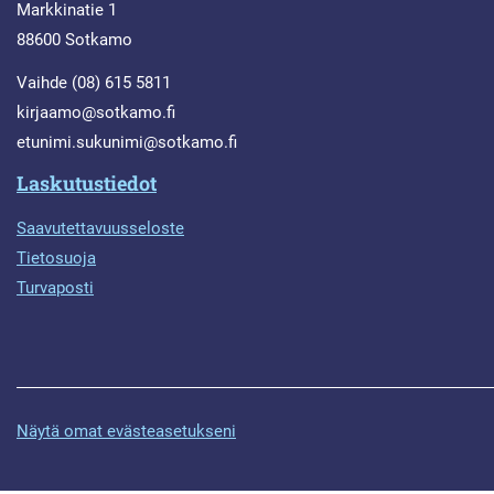
Markkinatie 1
88600 Sotkamo
Vaihde (08) 615 5811
kirjaamo@sotkamo.fi
etunimi.sukunimi@sotkamo.fi
Laskutustiedot
Saavutettavuusseloste
Tietosuoja
Turvaposti
Näytä omat evästeasetukseni