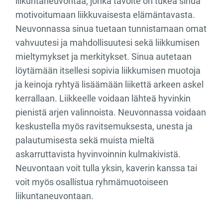
liikuntaneuvontaa, jonka tavoite on tukea sinua
motivoitumaan liikkuvaisesta elämäntavasta.
Neuvonnassa sinua tuetaan tunnistamaan omat
vahvuutesi ja mahdollisuutesi sekä liikkumisen
mieltymykset ja merkitykset. Sinua autetaan
löytämään itsellesi sopivia liikkumisen muotoja
ja keinoja ryhtyä lisäämään liikettä arkeen askel
kerrallaan. Liikkeelle voidaan lähteä hyvinkin
pienistä arjen valinnoista. Neuvonnassa voidaan
keskustella myös ravitsemuksesta, unesta ja
palautumisesta sekä muista mieltä
askarruttavista hyvinvoinnin kulmakivistä.
Neuvontaan voit tulla yksin, kaverin kanssa tai
voit myös osallistua ryhmämuotoiseen
liikuntaneuvontaan.