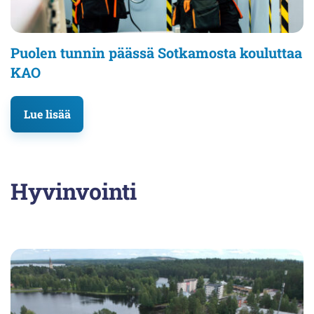
Puolen tunnin päässä Sotkamosta kouluttaa
KAO
Lue lisää
Hyvinvointi