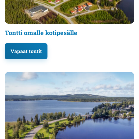
Tontti omalle kotipesälle
Vapaat tontit