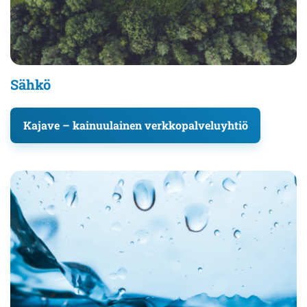
Sähkö
Kajave – kainuulainen verkkopalveluyhtiö