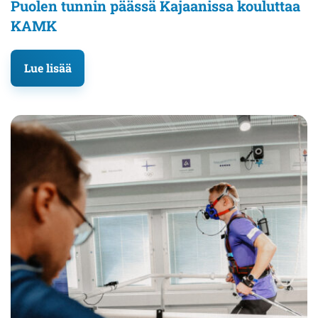
Puolen tunnin päässä Kajaanissa kouluttaa
KAMK
Lue lisää