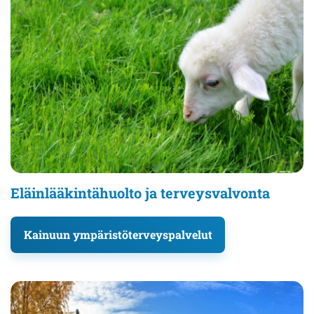
Eläinlääkintähuolto ja terveysvalvonta
Kainuun ympäristöterveyspalvelut