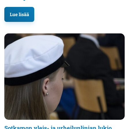
Lue lisää
Sotkamon yleis- ja urheilunlinjan lukio