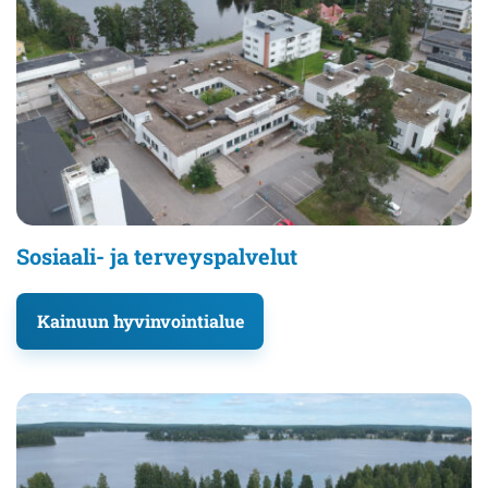
Sosiaali- ja terveyspalvelut
Kainuun hyvinvointialue