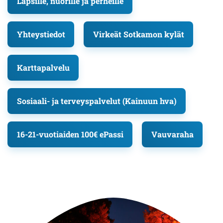
Lapsille, nuorille ja perheille
Yhteystiedot
Virkeät Sotkamon kylät
Karttapalvelu
Sosiaali- ja terveyspalvelut (Kainuun hva)
16-21-vuotiaiden 100€ ePassi
Vauvaraha