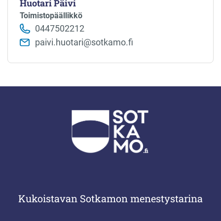
Huotari Päivi
Toimistopäällikkö
0447502212
paivi.huotari@sotkamo.fi
Kukoistavan Sotkamon menestystarina