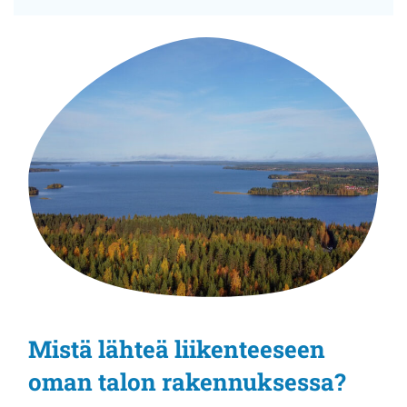
Mistä lähteä liikenteeseen
oman talon rakennuksessa?