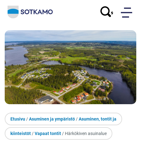
Etusivu
/
Asuminen ja ympäristö
/
Asuminen, tontit ja
kiinteistöt
/
Vapaat tontit
/ Härkökiven asuinalue