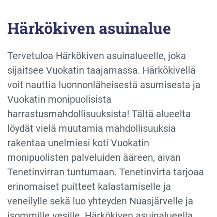
Härkökiven asuinalue
Tervetuloa Härkökiven asuinalueelle, joka
sijaitsee Vuokatin taajamassa. Härkökivellä
voit nauttia luonnonläheisestä asumisesta ja
Vuokatin monipuolisista
harrastusmahdollisuuksista! Tältä alueelta
löydät vielä muutamia mahdollisuuksia
rakentaa unelmiesi koti Vuokatin
monipuolisten palveluiden ääreen, aivan
Tenetinvirran tuntumaan. Tenetinvirta tarjoaa
erinomaiset puitteet kalastamiselle ja
veneilylle sekä luo yhteyden Nuasjärvelle ja
isommille vesille. Härkökiven asuinalueella