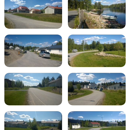
Härkökivenkatu
Uuhikuja, veneluiska
Härkökiven asuinalue
Härkökiven asuinalue
Uuhikuja
Uuhikuja, veneluiska
Härkökiven asuinalue
Härkökiven asuinalue
Lammashaankatu
Pässinpolku
Härkökiven asuinalue
Härkökiven asuinalue
Lammashaankatu
Pässinpolku