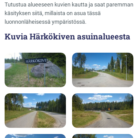
Tutustua alueeseen kuvien kautta ja saat paremman
käsityksen siitä, millaista on asua tässä
luonnonläheisessä ympäristössä.
Kuvia Härkökiven asuinalueesta
Härkökiven asuinalue
Härkökiven asuinalue
Härkökivi
Karitsankatu
Härkökiven asuinalue
Härkökiven asuinalue