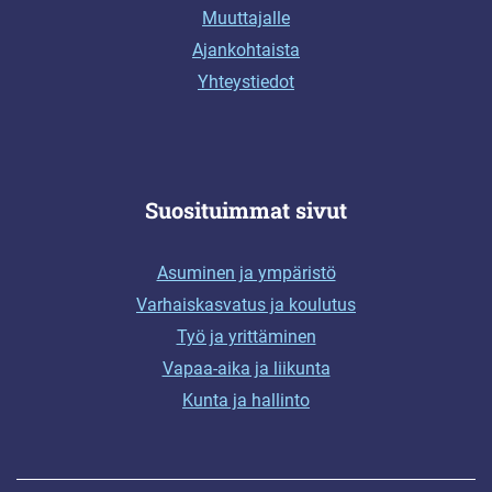
Muuttajalle
Ajankohtaista
Yhteystiedot
Suosituimmat sivut
Asuminen ja ympäristö
Varhaiskasvatus ja koulutus
Työ ja yrittäminen
Vapaa-aika ja liikunta
Kunta ja hallinto