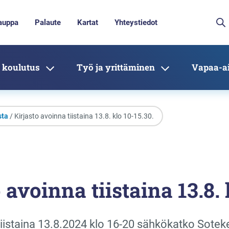
auppa
Palaute
Kartat
Yhteystiedot
 koulutus
Työ ja yrittäminen
Vapaa-ai
sta
/ Kirjasto avoinna tiistaina 13.8. klo 10-15.30.
 avoinna tiistaina 13.8. 
tiistaina 13.8.2024 klo 16-20 sähkökatko Sote