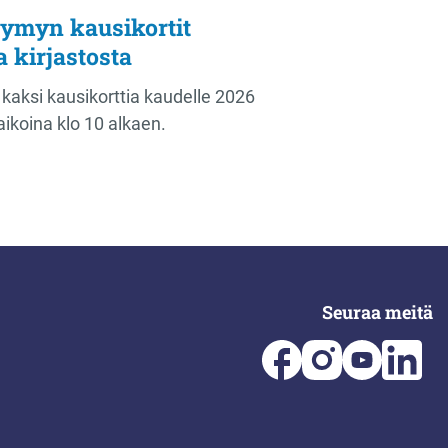
ymyn kausikortit
a kirjastosta
 kaksi kausikorttia kaudelle 2026
aikoina klo 10 alkaen.
Seuraa meitä