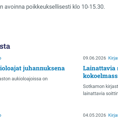
on avoinna poikkeuksellisesti klo 10-15.30.
sta
o
09.06.2026
Kirja
kioloajat juhannuksena
Lainattavia 
kokoelmass
ston aukioloajoissa on
Sotkamon kirjas
lainattavia soitti
o
04.05.2026
Kirja