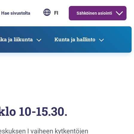
FI
Sähköinen asiointi
ka ja liikunta
Kunta ja hallinto
klo 10-15.30.
keskuksen I vaiheen kytkentöjen