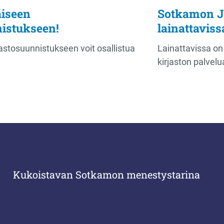
äiseen
Sotkamon J
nistukseen!
lainattaviss
astosuunnistukseen voit osallistua
Lainattavissa on
kirjaston palvelu
Kukoistavan Sotkamon menestystarina