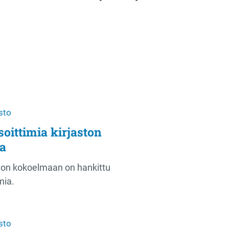
sto
soittimia kirjaston
a
ton kokoelmaan on hankittu
mia.
sto