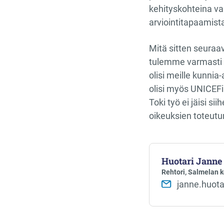
kehityskohteina va
arviointitapaamista
Mitä sitten seuraa
tulemme varmasti o
olisi meille kunnia-
olisi myös UNICEFin
Toki työ ei jäisi s
oikeuksien toteutu
Huotari Janne
Rehtori, Salmelan k
janne.huota