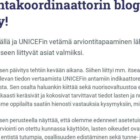
takoordinaattorin blogi
y!
källä ja UNICEFin vetämä arviontitapaaminen l
een liittyvät asiat valmiiksi.
en päivitys tehtiin kevään aikana. Siihen liittyi mm. itsear
ulevan tiedon vertaamista UNICEFin antamiin indikaattor
sta. Sen osalta haluankin kiittää sekä nuorisovaltuustoa
kkaasti keräsivät ja kokosivat tarvittavat tiedot lasten 
emme oppilailta saatiin hienosti vastauksia kysymyksiin, 
ksen perusteella näyttää, että olemme edenneet asetetuis
viointi on otettu kunnassa käyttöön, lasten oikeudet ovat 
 entistä tutumpia, osallisuuden edistäminen sekä tunne- 