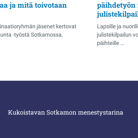
aa ja mitä toivotaan
päihdetyön
julistekilpa
inaatioryhmän jäsenet kertovat
Lapsille ja nuor
kunta -työstä Sotkamossa.
julistekilpailun 
päihteille …
Kukoistavan Sotkamon menestystarina