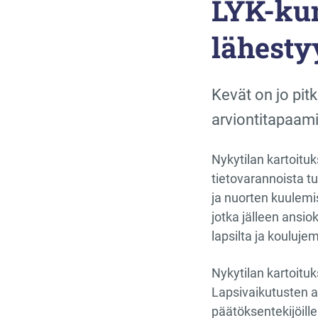
LYK-kun
lähesty
Kevät on jo pit
arviontitapaamis
Nykytilan kartoituks
tietovarannoista t
ja nuorten kuulemi
jotka jälleen ansio
lapsilta ja kouluj
Nykytilan kartoitu
Lapsivaikutusten ar
päätöksentekijöille