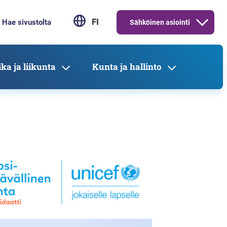
FI
Sähköinen asiointi
ka ja liikunta
Kunta ja hallinto