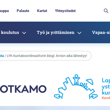
auppa
Palaute
Kartat
Yhteystiedot
 koulutus
Työ ja yrittäminen
Vapaa-ai
sta
/ LYK-kuntakoordinaattorin blogi: Arvion aika lähestyy!