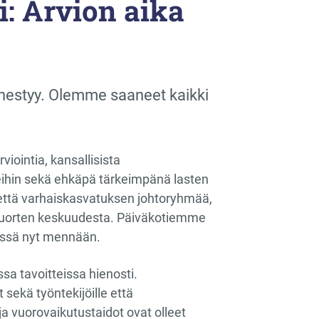
: Arvion aika
ähestyy. Olemme saaneet kaikki
viointia, kansallisista
eihin sekä ehkäpä tärkeimpänä lasten
 että varhaiskasvatuksen johtoryhmää,
ja nuorten keskuudesta. Päiväkotiemme
missä nyt mennään.
sa tavoitteissa hienosti.
sekä työntekijöille että
ja vuorovaikutustaidot ovat olleet