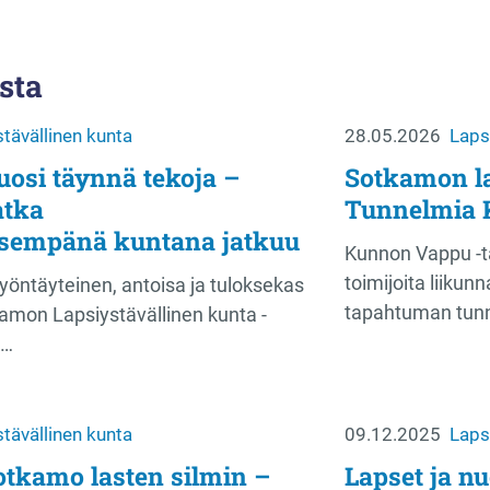
sta
tävällinen kunta
28.05.2026
Laps
osi täynnä tekoja –
Sotkamon la
tka
Tunnelmia 
lisempänä kuntana jatkuu
Kunnon Vappu -t
toimijoita liikun
työntäyteinen, antoisa ja tuloksekas
tapahtuman tun
amon Lapsiystävällinen kunta -
n…
tävällinen kunta
09.12.2025
Laps
otkamo lasten silmin –
Lapset ja n