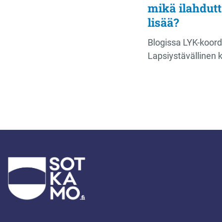
mikä ilahdutt
lisää?
Blogissa LYK-koord
Lapsiystävällinen 