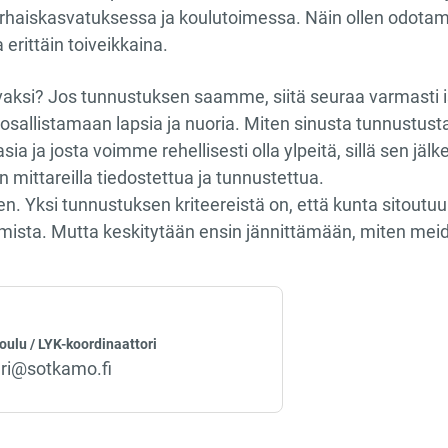
rhaiskasvatuksessa ja koulutoimessa. Näin ollen odota
 erittäin toiveikkaina.
vaksi? Jos tunnustuksen saamme, siitä seuraa varmasti is
sallistamaan lapsia ja nuoria. Miten sinusta tunnustusta
asia ja josta voimme rehellisesti olla ylpeitä, sillä sen jä
 mittareilla tiedostettua ja tunnustettua.
iihen. Yksi tunnustuksen kriteereistä on, että kunta sitou
mista. Mutta keskitytään ensin jännittämään, miten meid
oulu / LYK-koordinaattori
ri@sotkamo.fi