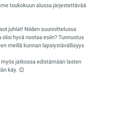
mme toukokuun alussa järjestettävää
ot juhlat! Niiden suunnittelussa
 olisi hyvä nostaa esiin? Tunnustus
lkeen meillä kunnan lapsiystävällisyys
tuu myös jatkossa edistämään lasten
än käy. 😊