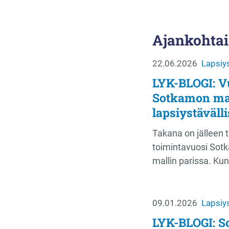
Ajankohtai
22.06.2026
Lapsiys
LYK-BLOGI: Vu
Sotkamon ma
lapsiystäväl
Takana on jälleen 
toimintavuosi Sotk
mallin parissa. Ku
09.01.2026
Lapsiys
LYK-BLOGI: S