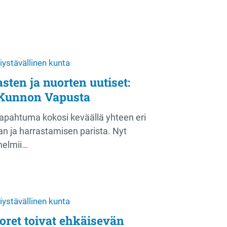
iystävällinen kunta
sten ja nuorten uutiset:
Kunnon Vapusta
apahtuma kokosi keväällä yhteen eri
nan ja harrastamisen parista. Nyt
nelmii…
iystävällinen kunta
uoret toivat ehkäisevän