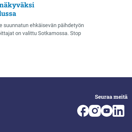
 näkyväksi
ilussa
ille suunnatun ehkäisevän päihdetyön
voittajat on valittu Sotkamossa. Stop
Seuraa meitä