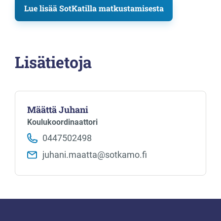
Lue lisää SotKatilla matkustamisesta
Lisätietoja
Määttä Juhani
Koulukoordinaattori
0447502498
juhani.maatta​@sotkamo.fi