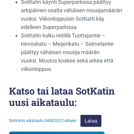
SotKatin käynti Superparkissa päättyy
arkipäivien osalta vähäisen nousijamäärän
vuoksi. Viikonloppuisin SotKatti käy
edelleen Superparkissa.
SotKatin kulku reitillä Tuottajantie –
Hevoskatu – Meijerikatu – Salmelantie
päättyy vähäisen nousija määrän
vuoksi. Muutos koskee sekä arkea että
viikonloppua.
Katso tai lataa SotKatin
uusi aikataulu:
Lataa
SotKatin aikataulu 04082025 alkaen