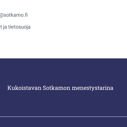
o@sotkamo.fi
t ja tietosuoja
Kukoistavan Sotkamon menestystarina