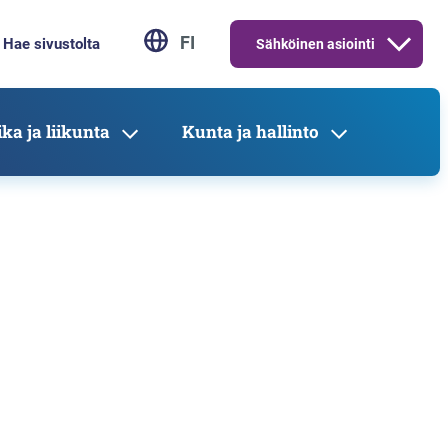
FI
Sähköinen asiointi
ka ja liikunta
Kunta ja hallinto