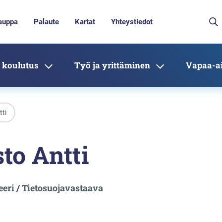
auppa
Palaute
Kartat
Yhteystiedot
 koulutus
Työ ja yrittäminen
Vapaa-ai
tti
to Antti
eeri / Tietosuojavastaava