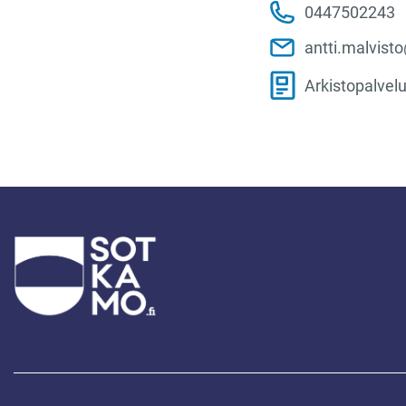
0447502243
antti.malvist
Arkistopalvelu