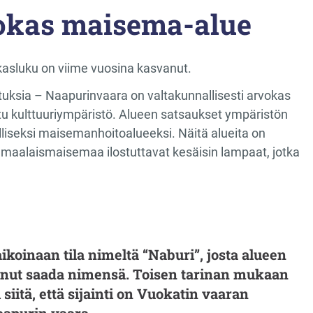
vokas maisema-alue
kasluku on viime vuosina kasvanut.
tuksia – Naapurinvaara on valtakunnallisesti arvokas
tu kulttuuriympäristö. Alueen satsaukset ympäristön
liseksi maisemanhoitoalueeksi. Näitä alueita on
 maalaismaisemaa ilostuttavat kesäisin lampaat, jotka
ikoinaan tila nimeltä “Naburi”, josta alueen
inut saada nimensä. Toisen tarinan mukaan
 siitä, että sijainti on Vuokatin vaaran