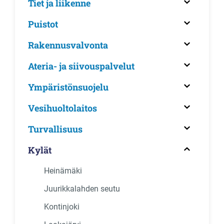
Tiet ja liikenne
Puistot
Rakennusvalvonta
Ateria- ja siivouspalvelut
Ympäristönsuojelu
Vesihuoltolaitos
Turvallisuus
Kylät
Heinämäki
Juurikkalahden seutu
Kontinjoki