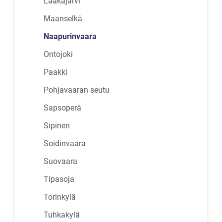
Laakajärvi
Maanselkä
Naapurinvaara
Ontojoki
Paakki
Pohjavaaran seutu
Sapsoperä
Sipinen
Soidinvaara
Suovaara
Tipasoja
Torinkylä
Tuhkakylä