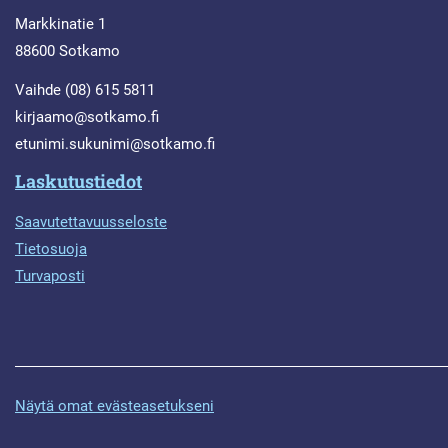
Markkinatie 1
88600 Sotkamo
Vaihde (08) 615 5811
kirjaamo@sotkamo.fi
etunimi.sukunimi@sotkamo.fi
Laskutustiedot
Saavutettavuusseloste
Tietosuoja
Turvaposti
Näytä omat evästeasetukseni