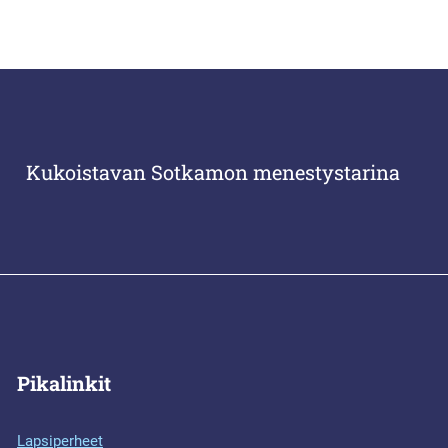
Kukoistavan Sotkamon menestystarina
Pikalinkit
Lapsiperheet