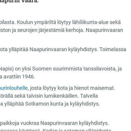
aapurin vaara.
ilasta. Koulun ympäriltä löytyy lähiliikunta-alue sekä
opiston ja seurojen järjestämiä kerhoja. Naapurinvaaran
jota ylläpitää Naapurinvaaran kyläyhdistys. Toimelassa
Napis) on yksi Suomen suurimmista tanssilavoista, ja
 avattiin 1946.
urinlouhelle
,
josta löytyy kota ja hienot maisemat.
rällä sekä talvisin lumikenkäillen. Talvella
ita ylläpitää Sotkamon kunta ja kyläyhdistys.
aikkoja vuokraa Naapurinvaaran kyläyhdistys.
vapaassa käytössä. Kodan ja sataman ylläpidosta