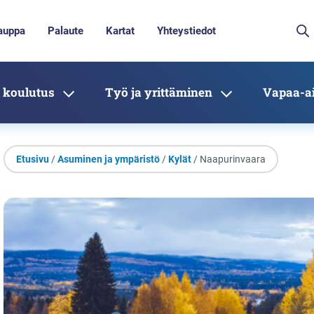
auppa
Palaute
Kartat
Yhteystiedot
 koulutus
Työ ja yrittäminen
Vapaa-ai
Etusivu
/
Asuminen ja ympäristö
/
Kylät
/ Naapurinvaara