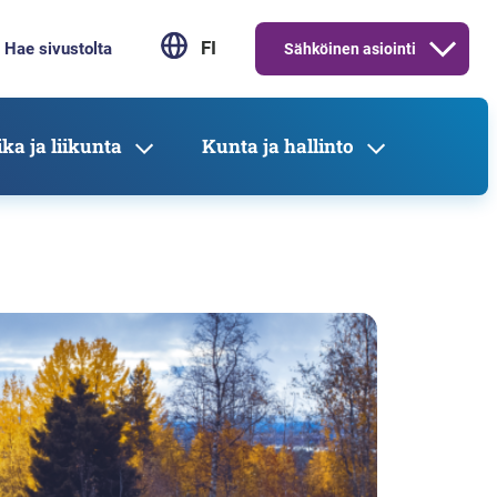
FI
Sähköinen asiointi
ka ja liikunta
Kunta ja hallinto