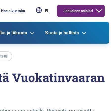
FI
Sähköinen asiointi
ka ja liikunta
Kunta ja hallinto
teillä
stä Vuokatinvaaran
tinvaaran reiteillä. Reiteistä on raivattu