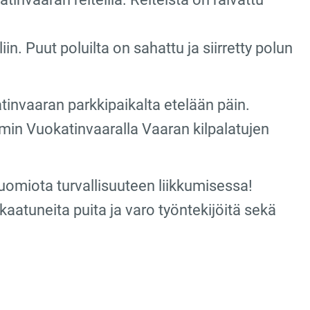
in. Puut poluilta on sahattu ja siirretty polun
atinvaaran parkkipaikalta etelään päin.
in Vuokatinvaaralla Vaaran kilpalatujen
 huomiota turvallisuuteen liikkumisessa!
 kaatuneita puita ja varo työntekijöitä sekä