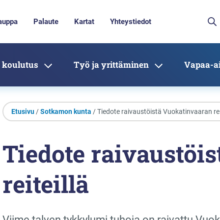
auppa
Palaute
Kartat
Yhteystiedot
 koulutus
Työ ja yrittäminen
Vapaa-ai
Etusivu
/
Sotkamon kunta
/ Tiedote raivaustöistä Vuokatinvaaran rei
Tiedote raivaustöi
reiteillä
Viime talven tykkylumi tuhoja on raivattu Vuoka