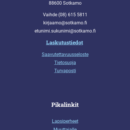
88600 Sotkamo
Vaihde (08) 615 5811
kirjaamo@sotkamo.fi
etunimi.sukunimi@sotkamo.fi
Laskutustiedot
Saavutettavuusseloste
Tietosuoja
Turvaposti
Pikalinkit
Lapsiperheet
Muuttajalle