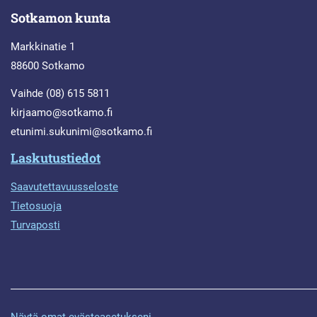
Sotkamon kunta
Markkinatie 1
88600 Sotkamo
Vaihde (08) 615 5811
kirjaamo@sotkamo.fi
etunimi.sukunimi@sotkamo.fi
Laskutustiedot
Saavutettavuusseloste
Tietosuoja
Turvaposti
Näytä omat evästeasetukseni