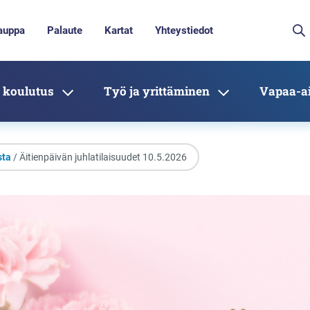
auppa
Palaute
Kartat
Yhteystiedot
 koulutus
Työ ja yrittäminen
Vapaa-ai
sta
/ Äitienpäivän juhlatilaisuudet 10.5.2026