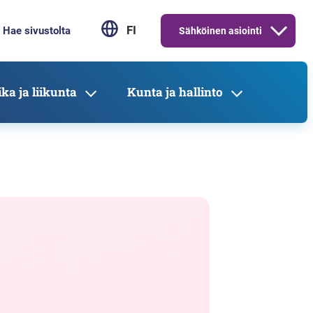
FI
Sähköinen asiointi
ka ja liikunta
Kunta ja hallinto