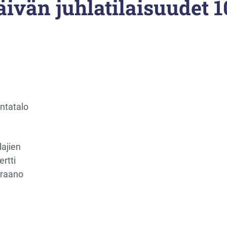
äivän juhlatilaisuudet 1
ntatalo
ajien
rtti
praano