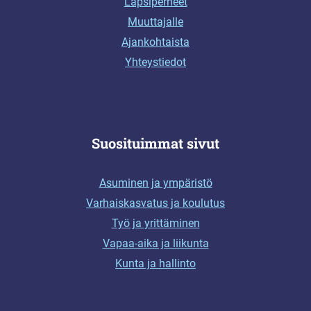
Lapsiperheet
Muuttajalle
Ajankohtaista
Yhteystiedot
Suosituimmat sivut
Asuminen ja ympäristö
Varhaiskasvatus ja koulutus
Työ ja yrittäminen
Vapaa-aika ja liikunta
Kunta ja hallinto