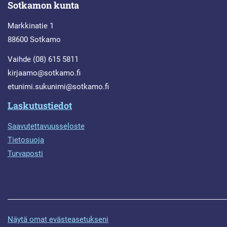
Sotkamon kunta
Markkinatie 1
88600 Sotkamo
Vaihde (08) 615 5811
kirjaamo@sotkamo.fi
etunimi.sukunimi@sotkamo.fi
Laskutustiedot
Saavutettavuusseloste
Tietosuoja
Turvaposti
Näytä omat evästeasetukseni