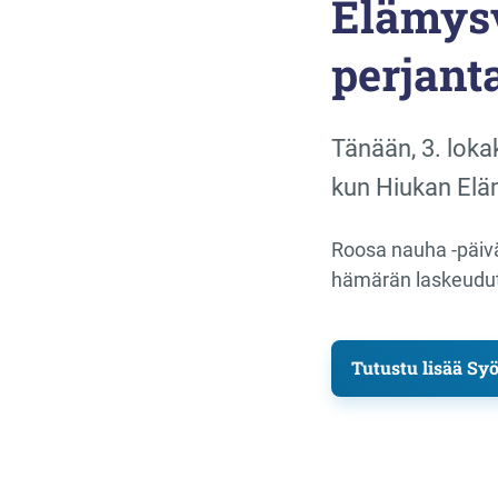
Elämys
perjanta
Tänään, 3. loka
kun Hiukan Eläm
Roosa nauha -päiv
hämärän laskeudutt
Tutustu lisää Sy