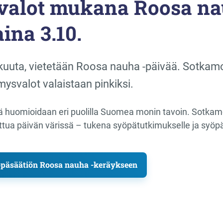
valot mukana Roosa na
ina 3.10.
kuuta, vietetään Roosa nauha -päivää. Sotkamos
ysvalot valaistaan pinkiksi.
ä huomioidaan eri puolilla Suomea monin tavoin. Sotka
ua päivän värissä – tukena syöpätutkimukselle ja syöpää
öpäsäätiön Roosa nauha -keräykseen