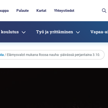
auppa
Palaute
Kartat
Yhteystiedot
 koulutus
Työ ja yrittäminen
Vapaa-ai
sta
/ Elämysvalot mukana Roosa nauha -päivässä perjantaina 3.10.