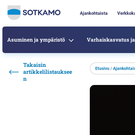
Ajankohtaista
Verkkok
Asuminen ja ympäristö
Varhaiskasvatus ja
Takaisin
Etusivu
/
Ajankohtai
artikkelilistauksee
n