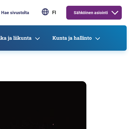
FI
Sähköinen asiointi
ka ja liikunta
Kunta ja hallinto