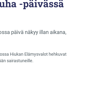
uha -päivässä
sa päivä näkyy illan aikana,
mossa Hiukan Elämysvalot hehkuvat
n sairastuneille.