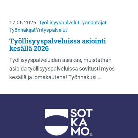
17.06.2026
Työllisyyspalvelut
Työnantajat
Työnhakijat
Yrityspalvelut
Työllisyyspalveluissa asiointi
kesällä 2026
Työllisyyspalveluiden asiakas, muistathan
asioida työllisyyspalveluissa sovitusti myös
kesällä ja lomakautena! Työnhakusi …