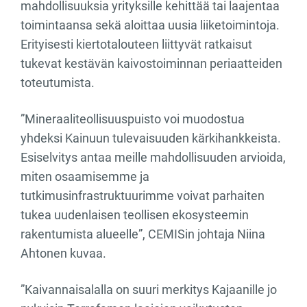
mahdollisuuksia yrityksille kehittää tai laajentaa
toimintaansa sekä aloittaa uusia liiketoimintoja.
Erityisesti kiertotalouteen liittyvät ratkaisut
tukevat kestävän kaivostoiminnan periaatteiden
toteutumista.
”Mineraaliteollisuuspuisto voi muodostua
yhdeksi Kainuun tulevaisuuden kärkihankkeista.
Esiselvitys antaa meille mahdollisuuden arvioida,
miten osaamisemme ja
tutkimusinfrastruktuurimme voivat parhaiten
tukea uudenlaisen teollisen ekosysteemin
rakentumista alueelle”, CEMISin johtaja Niina
Ahtonen kuvaa.
”Kaivannaisalalla on suuri merkitys Kajaanille jo