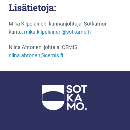
Lisätietoja:
Mika Kilpeläinen, kunnanjohtaja, Sotkamon
kunta,
mika.kilpelainen@sotkamo.fi
Niina Ahtonen, johtaja, CEMIS,
niina.ahtonen@cemis.fi