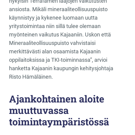
nykyisin Terrafamen laajojen vaikutusten
ansiosta. Mikäli mineraaliteollisuuspuisto
käynnistyy ja kykenee luomaan uutta
yritystoimintaa niin sillä tulee olemaan
myönteinen vaikutus Kajaaniin. Uskon että
Mineraaliteollisuuspuisto vahvistaisi
merkittävästi alan osaamista Kajaanin
oppilaitoksissa ja TKI-toiminnassa”, arvioi
hanketta Kajaanin kaupungin kehitysjohtaja
Risto Hämäläinen.
Ajankohtainen aloite
muuttuvassa
toimintaympäristössä