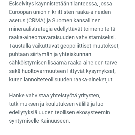
Esiselvitys käynnistetään tilanteessa, jossa
Euroopan unionin kriittisten raaka-aineiden
asetus (CRMA) ja Suomen kansallinen
mineraalistrategia edellyttävät toimenpiteitä
raaka-aineomavaraisuuden vahvistamiseksi.
Taustalla vaikuttavat geopoliittiset muutokset,
puhtaan siirtymän ja yhteiskunnan
sähköistymisen lisäämä raaka-aineiden tarve
sekä huoltovarmuuteen liittyvät kysymykset,
kuten lannoiteteollisuuden raaka-aineketjut.
Hanke vahvistaa yhteistyötä yritysten,
tutkimuksen ja koulutuksen välillä ja luo
edellytyksiä uuden teollisen ekosysteemin
syntymiselle Kainuuseen.