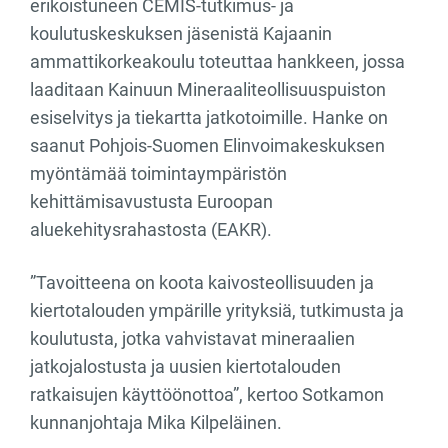
erikoistuneen CEMIS-tutkimus- ja
koulutuskeskuksen jäsenistä Kajaanin
ammattikorkeakoulu toteuttaa hankkeen, jossa
laaditaan Kainuun Mineraaliteollisuuspuiston
esiselvitys ja tiekartta jatkotoimille. Hanke on
saanut Pohjois-Suomen Elinvoimakeskuksen
myöntämää toimintaympäristön
kehittämisavustusta Euroopan
aluekehitysrahastosta (EAKR).
”Tavoitteena on koota kaivosteollisuuden ja
kiertotalouden ympärille yrityksiä, tutkimusta ja
koulutusta, jotka vahvistavat mineraalien
jatkojalostusta ja uusien kiertotalouden
ratkaisujen käyttöönottoa”, kertoo Sotkamon
kunnanjohtaja Mika Kilpeläinen.