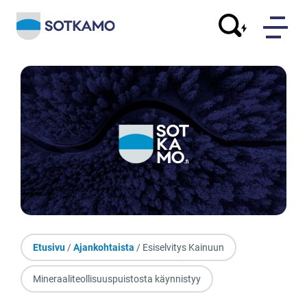
Etusivu
/
Ajankohtaista
/ Esiselvitys Kainuun
Mineraaliteollisuuspuistosta käynnistyy