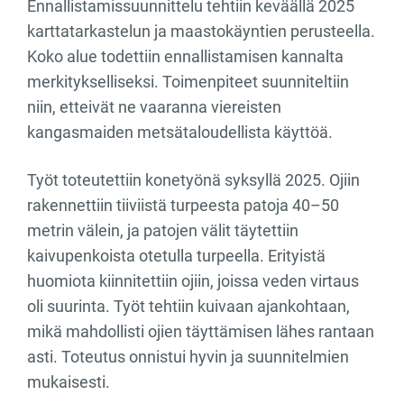
Ennallistamissuunnittelu tehtiin keväällä 2025
karttatarkastelun ja maastokäyntien perusteella.
Koko alue todettiin ennallistamisen kannalta
merkitykselliseksi. Toimenpiteet suunniteltiin
niin, etteivät ne vaaranna viereisten
kangasmaiden metsätaloudellista käyttöä.
Työt toteutettiin konetyönä syksyllä 2025. Ojiin
rakennettiin tiiviistä turpeesta patoja 40–50
metrin välein, ja patojen välit täytettiin
kaivupenkoista otetulla turpeella. Erityistä
huomiota kiinnitettiin ojiin, joissa veden virtaus
oli suurinta. Työt tehtiin kuivaan ajankohtaan,
mikä mahdollisti ojien täyttämisen lähes rantaan
asti. Toteutus onnistui hyvin ja suunnitelmien
mukaisesti.