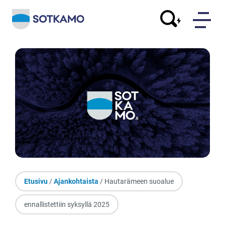
Etusivu
/
Ajankohtaista
/ Hautarämeen suoalue
ennallistettiin syksyllä 2025