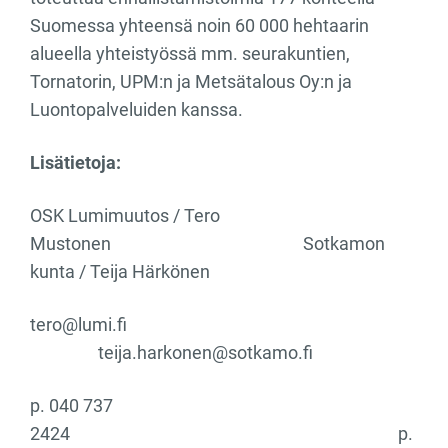
Suomessa yhteensä noin 60 000 hehtaarin
alueella yhteistyössä mm. seurakuntien,
Tornatorin, UPM:n ja Metsätalous Oy:n ja
Luontopalveluiden kanssa.
Lisätietoja:
OSK Lumimuutos / Tero
Mustonen Sotkamon
kunta / Teija Härkönen
tero@lumi.fi
teija.harkonen@sotkamo.fi
p. 040 737
2424 p.