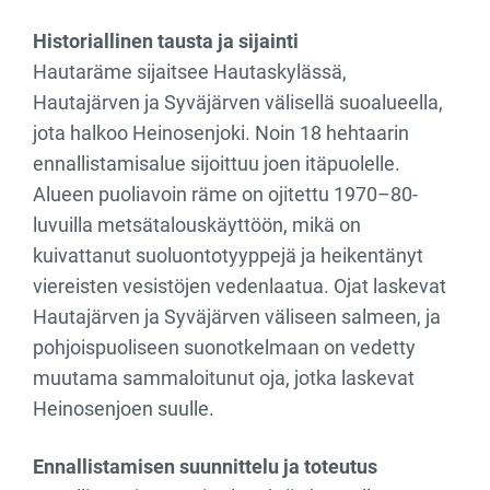
Historiallinen tausta ja sijainti
Hautaräme sijaitsee Hautaskylässä,
Hautajärven ja Syväjärven välisellä suoalueella,
jota halkoo Heinosenjoki. Noin 18 hehtaarin
ennallistamisalue sijoittuu joen itäpuolelle.
Alueen puoliavoin räme on ojitettu 1970–80-
luvuilla metsätalouskäyttöön, mikä on
kuivattanut suoluontotyyppejä ja heikentänyt
viereisten vesistöjen vedenlaatua. Ojat laskevat
Hautajärven ja Syväjärven väliseen salmeen, ja
pohjoispuoliseen suonotkelmaan on vedetty
muutama sammaloitunut oja, jotka laskevat
Heinosenjoen suulle.
Ennallistamisen suunnittelu ja toteutus