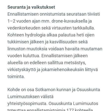
Seuranta ja vaikutukset
Ennallistamisen onnistumista seurataan tiiviisti
1–2 vuoden ajan mm. drone-kuvauksella ja
vedenkorkeuden sekä virtausten tarkkailulla.
Kohteen hydrologia alkaa palautua heti ojien
tukkimisen jälkeen ja kasvillisuuden sekä
linnuston muutoksia voidaan havaita muutaman
vuoden kuluttua. Ennallistamisen jälkeen
alueella on edelleen sallittua metsästys,
virkistyskäyttö ja jokamiehenoikeuksiin liittyvä
toiminta.
Kohde on osa Sotkamon kunnan ja Osuuskunta
Lumimuutoksen välistä
yhteistyösopimusta. Osuuskunta Lumimuutos
toteuttaa ennallistamistoimia 177 kohteella