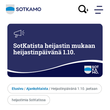
Etusivu
/
Ajankohtaista
/ Heijastinpäivänä 1.10. jaetaan
heijastimia SotKatissa