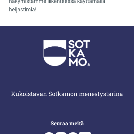
näkymistämme liikenteessä käyttämällä
heijastimia!
Kukoistavan Sotkamon menestystarina
Seuraa meitä