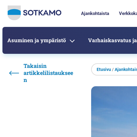
Ajankohtaista
Verkkok
Asuminen ja ympäristö
Varhaiskasvatus ja
Takaisin
Etusivu
/
Ajankohtai
artikkelilistauksee
n