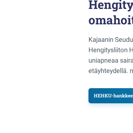
Hengity
omahoit
Kajaanin Seudu
Hengitysliiton
uniapneaa saira
etäyhteydellä. r
HEHKU-hankkeen 