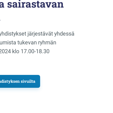
a sairastavan
n
hdistykset järjestävät yhdessä
tumista tukevan ryhmän
.2024 klo 17.00-18.30
distyksen sivuilta