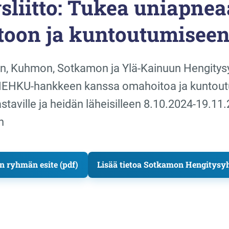
sliitto: Tukea uniapnea
oon ja kuntoutumisee
n, Kuhmon, Sotkamon ja Ylä-Kainuun Hengitysy
 HEHKU-hankkeen kanssa omahoitoa ja kuntou
staville ja heidän läheisilleen 8.10.2024-19.11
n
ryhmän esite (pdf)
Lisää tietoa Sotkamon Hengitysyh