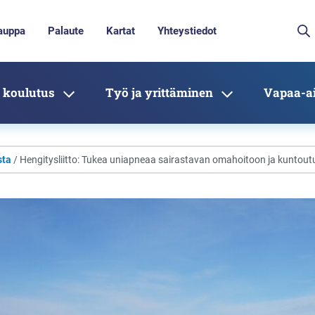
auppa
Palaute
Kartat
Yhteystiedot
 koulutus
Työ ja yrittäminen
Vapaa-ai
sta
/ Hengitysliitto: Tukea uniapneaa sairastavan omahoitoon ja kuntou