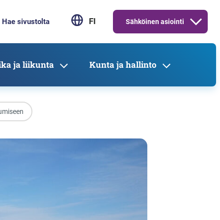
FI
Sähköinen asiointi
ka ja liikunta
Kunta ja hallinto
tumiseen