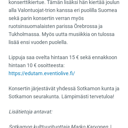
konserttikiertue. Tämän lisäksi hän kiertää joulun
alla Valontuojat-trion kanssa eri puolilla Suomea
sekä parin konsertin verran myös
ruotsinsuomalaisten parissa Örebrossa ja
Tukholmassa. Myös uutta musiikkia on tulossa
lisää ensi vuoden puolella.
Lippuja saa ovelta hintaan 15 € sekä ennakkoon
hintaan 10 € osoitteesta:
https://edutam.eventiolive.fi/
Konsertin järjestävät yhdessä Sotkamon kunta ja
Sotkamon seurakunta. Lämpimästi tervetuloa!
Lisätietoja antavat:
Sotkamon kulttuurituottaja Marko Karvonen
|