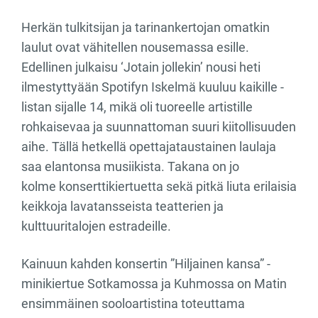
Herkän tulkitsijan ja tarinankertojan omatkin
laulut ovat vähitellen nousemassa esille.
Edellinen julkaisu ‘Jotain jollekin’ nousi heti
ilmestyttyään Spotifyn Iskelmä kuuluu kaikille -
listan sijalle 14, mikä oli tuoreelle artistille
rohkaisevaa ja suunnattoman suuri kiitollisuuden
aihe. Tällä hetkellä opettajataustainen laulaja
saa elantonsa musiikista. Takana on jo
kolme konserttikiertuetta sekä pitkä liuta erilaisia
keikkoja lavatansseista teatterien ja
kulttuuritalojen estradeille.
Kainuun kahden konsertin ”Hiljainen kansa” -
minikiertue Sotkamossa ja Kuhmossa on Matin
ensimmäinen sooloartistina toteuttama