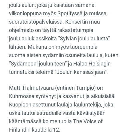
joululaulun, joka julkaistaan samana
viikonloppuna myös Spotifyssä ja muissa
suoratoistopalveluissa. Konsertin muu
ohjelmisto on täyttä rakastetuimpia
joululauluklassikoita ”Sylvian joululaulusta”
lähtien. Mukana on myös tuoreempia
suomalaisten sydämiin osuneita lauluja, kuten
”Sydämeeni joulun teen” ja Haloo Helsingin
tunnetuksi tekemä ”Joulun kanssas jaan”.
Matti Halmetvaara (entinen Tampio) on
Kuhmossa syntynyt ja kasvanut ja aikuisiällä
Kuopioon asettunut laulaja-lauluntekijä, joka
uskaltautui estradeille vasta käväistyään
kääntämässä kolme tuolia The Voice of
Finlandin kaudella 12.