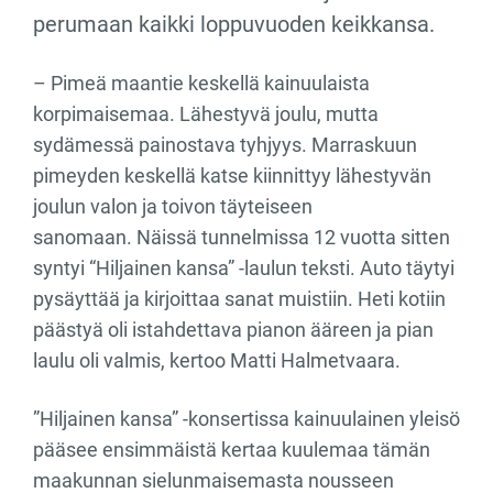
perumaan kaikki loppuvuoden keikkansa.
– Pimeä maantie keskellä kainuulaista
korpimaisemaa. Lähestyvä joulu, mutta
sydämessä painostava tyhjyys. Marraskuun
pimeyden keskellä katse kiinnittyy lähestyvän
joulun valon ja toivon täyteiseen
sanomaan. Näissä tunnelmissa 12 vuotta sitten
syntyi “Hiljainen kansa” -laulun teksti. Auto täytyi
pysäyttää ja kirjoittaa sanat muistiin. Heti kotiin
päästyä oli istahdettava pianon ääreen ja pian
laulu oli valmis, kertoo Matti Halmetvaara.
”Hiljainen kansa” -konsertissa kainuulainen yleisö
pääsee ensimmäistä kertaa kuulemaa tämän
maakunnan sielunmaisemasta nousseen