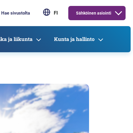
FI
Sähköinen asiointi
ka ja liikunta
Kunta ja hallinto