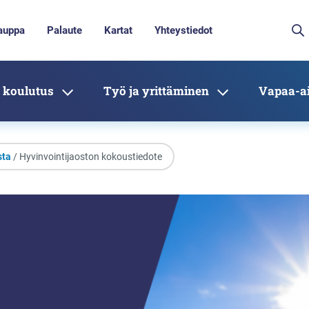
auppa
Palaute
Kartat
Yhteystiedot
 koulutus
Työ ja yrittäminen
Vapaa-ai
sta
/ Hyvinvointijaoston kokoustiedote