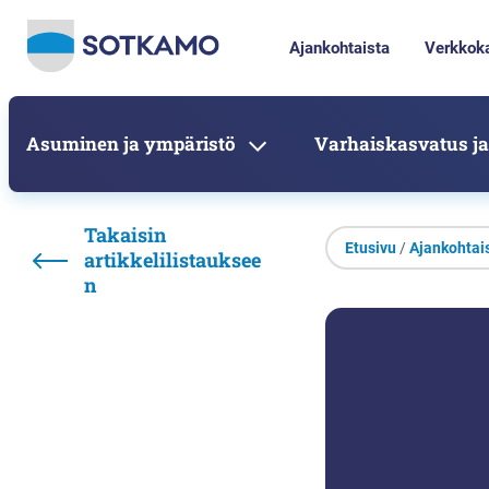
Ajankohtaista
Verkkok
Asuminen ja ympäristö
Varhaiskasvatus ja
Takaisin
Etusivu
/
Ajankohtai
artikkelilistauksee
n