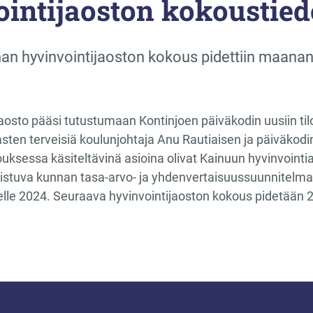
intijaoston kokoustied
n hyvinvointijaoston kokous pidettiin maanan
aosto pääsi tutustumaan Kontinjoen päiväkodin uusiin ti
asten terveisiä koulunjohtaja Anu Rautiaisen ja päiväkodi
uksessa käsiteltävinä asioina olivat Kainuun hyvinvointia
istuva kunnan tasa-arvo- ja yhdenvertaisuussuunnitelma
lle 2024. Seuraava hyvinvointijaoston kokous pidetään 