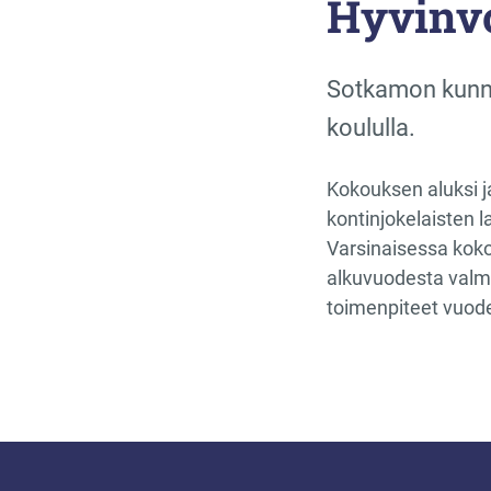
Hyvinvo
Sotkamon kunna
koululla.
Kokouksen aluksi j
kontinjokelaisten l
Varsinaisessa koko
alkuvuodesta valm
toimenpiteet vuode