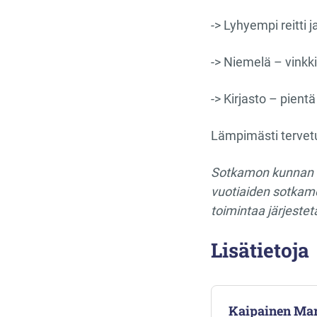
-> Lyhyempi reitti
-> Niemelä – vinkki
-> Kirjasto – pientä
Lämpimästi tervet
Sotkamon kunnan ha
vuotiaiden sotkamol
toimintaa järjeste
Lisätietoja
Kaipainen Mar