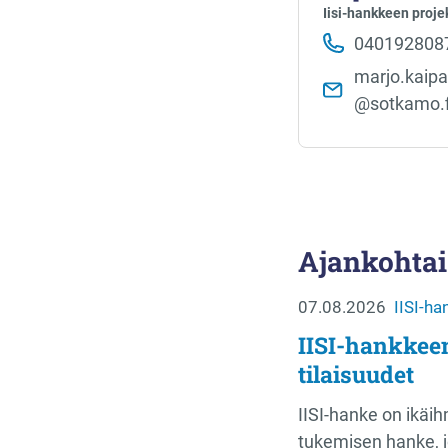
Iisi-hankkeen proje
040192808
marjo.kaipa
@sotkamo.f
Ajankohtai
07.08.2026
IISI-ha
IISI-hankkee
tilaisuudet
IISI-hanke on ikäih
tukemisen hanke, j