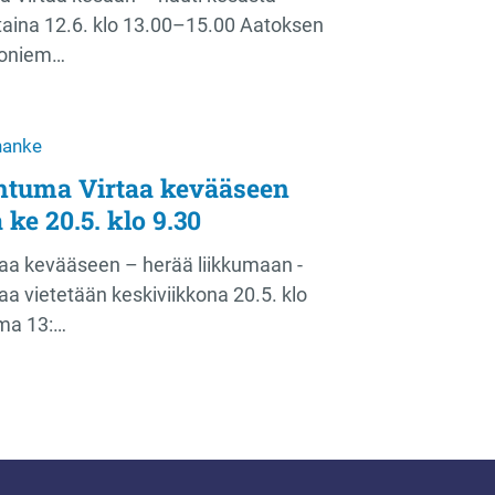
taina 12.6. klo 13.00–15.00 Aatoksen
kkoniem…
-hanke
htuma Virtaa kevääseen
 ke 20.5. klo 9.30
taa kevääseen – herää liikkumaan -
a vietetään keskiviikkona 20.5. klo
ma 13:…