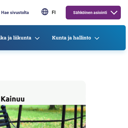
FI
Sähköinen asiointi
ka ja liikunta
Kunta ja hallinto