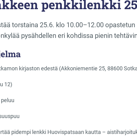
nkkeen penkkilenkki 25
stää torstaina 25.6. klo 10.00–12.00 opastetun p
kylää pysähdellen eri kohdissa pienin tehtävin
hjelma
otkamon kirjaston edestä (Akkoniementie 25, 88600 Sot
tu 12)
 peluu
lisuuspuu
rtää pidempi lenkki Huovispatsaan kautta – aistiharjoitu