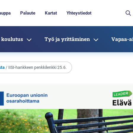
auppa
Palaute
Kartat
Yhteystiedot
 koulutus
Työ ja yrittäminen
Vapaa-ai
sta
/ IISI-hankkeen penkkilenkki 25.6.