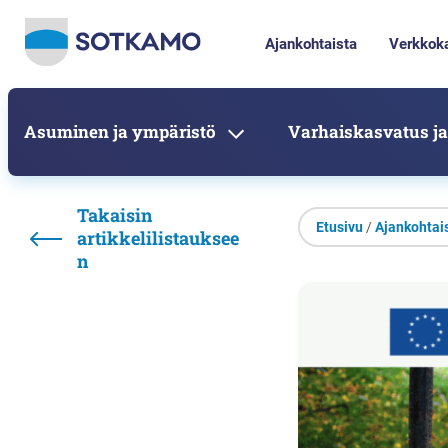
Ajankohtaista
Verkkok
Asuminen ja ympäristö
Varhaiskasvatus ja
Takaisin
Etusivu
/
Ajankohtai
artikkelilistauksee
n