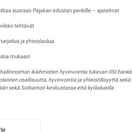
 jatkaa suoraan Pajakan edustan penkille – ajatelmat
viikko tehtävät
 tarjoilua ja yhteislaulua
uloa mukaan!
llinnoiman ikäihmisten hyvinvointia tukevan IISI-hankke
aisten osallisuutta, hyvinvointia ja yhteisöllisyyttä sek
tään sekä Sotkamon keskustassa että kyläalueilla.
jo