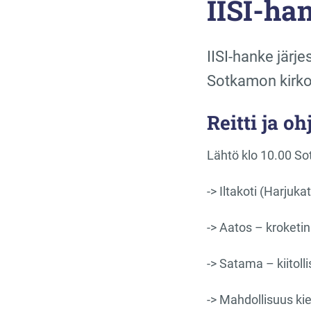
IISI-ha
IISI-hanke järje
Sotkamon kirkon
Reitti ja o
Lähtö klo 10.00 S
-> Iltakoti (Harjuka
-> Aatos – kroketin
-> Satama – kiitol
-> Mahdollisuus kie