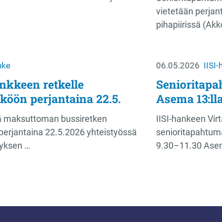
vietetään perjan
pihapiirissä (A
nke
06.05.2026
IISI
nkkeen retkelle
Senioritapa
köön perjantaina 22.5.
Asema 13:lla
ää maksuttoman bussiretken
IISI-hankeen Vir
erjantaina 22.5.2026 yhteistyössä
senioritapahtuma
tyksen …
9.30–11.30 Ase