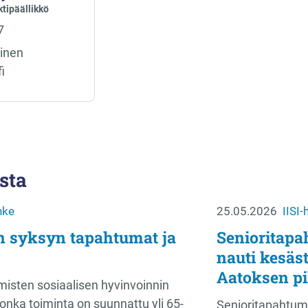
ktipäällikkö
7
inen​
i
sta
nke
25.05.2026
IISI
n syksyn tapahtumat ja
Senioritapa
nauti kesäst
Aatoksen pi
misten sosiaalisen hyvinvoinnin
onka toiminta on suunnattu yli 65-
Senioritapahtum