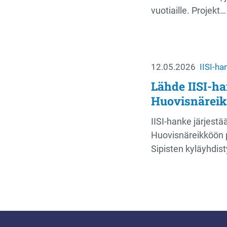
vuotiaille. Projekt…
12.05.2026
IISI-ha
Lähde IISI-ha
Huovisnäreik
IISI-hanke järjest
Huovisnäreikköön p
Sipisten kyläyhdis