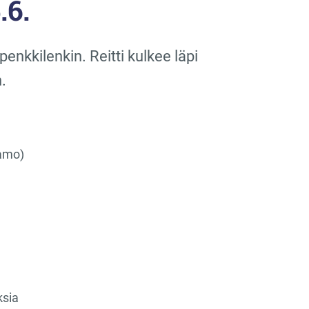
.6.
enkkilenkin. Reitti kulkee läpi
.
kamo)
ksia