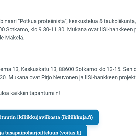
ebinaari ”Potkua proteiinista”, keskustelua & taukoliikunta
00 Sotkamo, klo 9.30-11.30​. Mukana ovat IISI-hankkeen p
ile Mäkelä.
sema 13, Keskuskatu 13, 88600 Sotkamo klo 13-15​. Seniori
.30​. Mukana ovat Pirjo Neuvonen ja IISI-hankkeen projekt
loa kaikkiin tapahtumiin!
ituutin Ikiliikkujaviikosta (ikiliikkuja.fi)
a tasapainoharjoitteluun (voitas.fi)