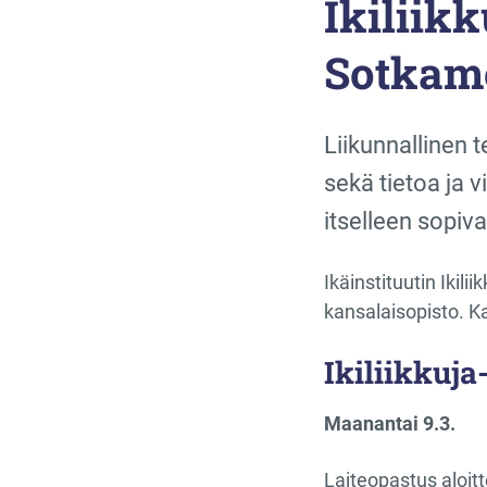
Ikiliikk
Sotkam
Liikunnallinen 
sekä tietoa ja v
itselleen sopiva
Ikäinstituutin Ikil
kansalaisopisto. K
Ikiliikkuj
Maanantai 9.3.
Laiteopastus aloitt