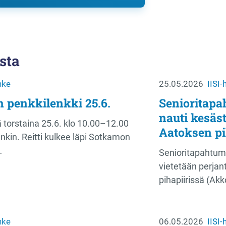
sta
nke
25.05.2026
IISI
 penkkilenkki 25.6.
Senioritapa
nauti kesäst
ä torstaina 25.6. klo 10.00–12.00
Aatoksen pi
nkin. Reitti kulkee läpi Sotkamon
…
Senioritapahtum
vietetään perjan
pihapiirissä (A
nke
06.05.2026
IISI