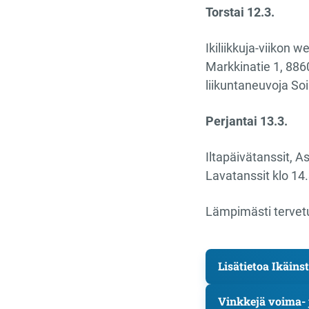
Torstai 12.3.
Ikiliikkuja-viikon w
Markkinatie 1, 886
liikuntaneuvoja So
Perjantai 13.3.
Iltapäivätanssit, A
Lavatanssit klo 14
Lämpimästi tervetu
Lisätietoa Ikäinst
Vinkkejä voima- j