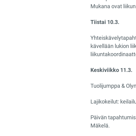
Mukana ovat liikun
Tiistai 10.3.
Yhteiskävelytapaht
kävellään lukion li
liikuntakoordinaatt
Keskiviikko 11.3.
Tuolijumppa & Olym
Lajikokeilut: keilai
Päivän tapahtumiss
Mäkelä.