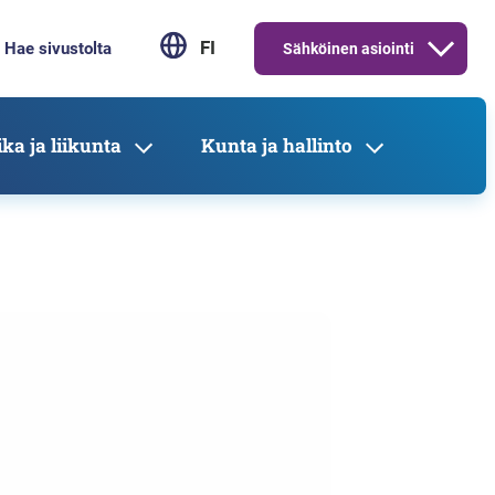
FI
Sähköinen asiointi
ka ja liikunta
Kunta ja hallinto