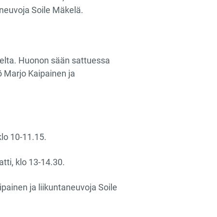
aneuvoja Soile Mäkelä.
lelta. Huonon sään sattuessa
ö Marjo Kaipainen ja
o 10-11.15​.
tti, klo 13-14.30​.
ainen ja liikuntaneuvoja Soile