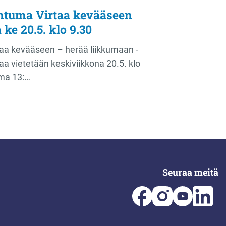
htuma Virtaa kevääseen
 ke 20.5. klo 9.30
taa kevääseen – herää liikkumaan -
a vietetään keskiviikkona 20.5. klo
ma 13:…
Seuraa meitä