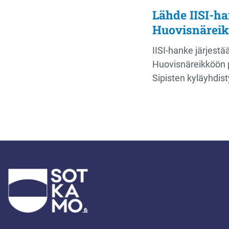
Lähde IISI-ha
Huovisnäreik
IISI-hanke järjest
Huovisnäreikköön p
Sipisten kyläyhdis