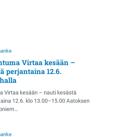
-hanke
htuma Virtaa kesään –
ä perjantaina 12.6.
halla
a Virtaa kesään – nauti kesästä
taina 12.6. klo 13.00–15.00 Aatoksen
kkoniem…
-hanke