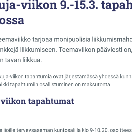
uja-viikon 9.-15.3. tap
ossa
teemaviikko tarjoaa monipuolisia liikkumismahdol
inkkejä liikkumiseen. Teemaviikon pääviesti on,
n tavan liikkua.
iikkuja-viikon tapahtumia ovat järjestämässä yhdessä kunna
aikki tapahtumiin osallistuminen on maksutonta.
a-viikon tapahtumat
elijoille terveysaseman kuntosalilla klo 9-10.30​, osoitt