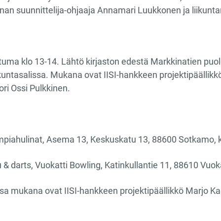
nan suunnittelija-ohjaaja Annamari Luukkonen ja liikunt
uma klo 13-14. Lähtö kirjaston edestä Markkinatien puo
ikuntasalissa​. Mukana ovat IISI-hankkeen projektipäällikk
ori Ossi Pulkkinen.
piahulinat, Asema 13, Keskuskatu 13, 88600 Sotkamo, kl
lu & darts, Vuokatti Bowling, Katinkullantie 11, 88610 Vuoka
a mukana ovat IISI-hankkeen projektipäällikkö Marjo Kaip