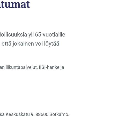
ahtumat
lisuuksia yli 65-vuotiaille
 että jokainen voi löytää
n liikuntapalvelut, IISI-hanke ja
eessa Keskuskatu 9, 88600 Sotkamo.