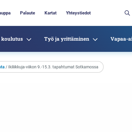
auppa
Palaute
Kartat
Yhteystiedot
 koulutus
Työ ja yrittäminen
Vapaa-ai
sta
/ Ikiliikkuja-viikon 9.-15.3. tapahtumat Sotkamossa