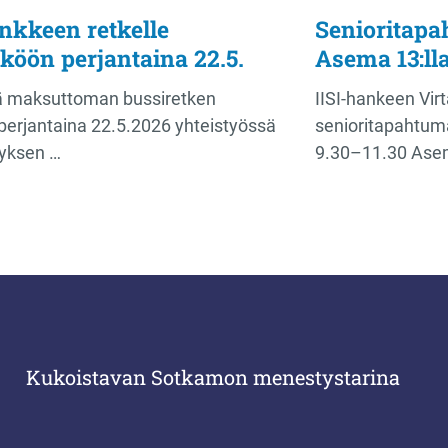
nkkeen retkelle
Senioritapa
köön perjantaina 22.5.
Asema 13:lla
ää maksuttoman bussiretken
IISI-hankeen Vir
erjantaina 22.5.2026 yhteistyössä
senioritapahtuma
tyksen …
9.30–11.30 Ase
Kukoistavan Sotkamon menestystarina